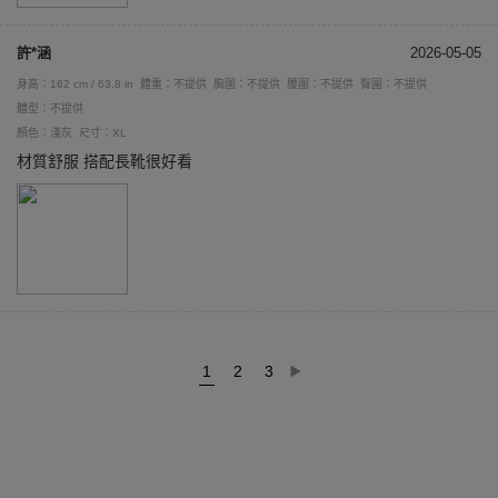
許*涵
2026-05-05
身高：162 cm / 63.8 in
體重：不提供
胸圍：不提供
腰圍：不提供
臀圍：不提供
體型：不提供
顏色：淺灰
尺寸：XL
材質舒服 搭配長靴很好看
1
2
3