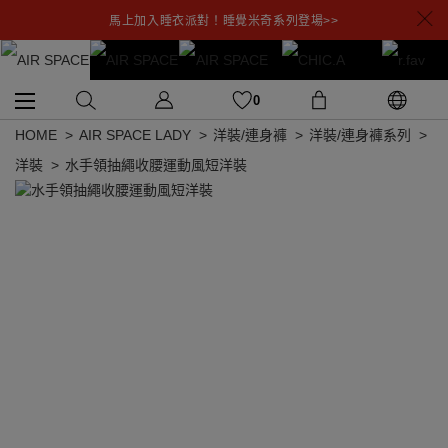
馬上加入睡衣派對！睡覺米奇系列登場>>
0
HOME
AIR SPACE LADY
洋裝/連身褲
洋裝/連身褲系列
洋裝
水手領抽繩收腰運動風短洋裝