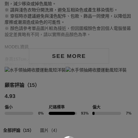
劑，減少移染或掉色風險。
※ 請與淺色衣物分開洗滌，避免互相染色或產生移染情形。
※ 穿搭時亦建議避免與淺色配件、包款、飾品一同使用，以降低因
摩擦或潮濕造成染色的可能性。
※ 顏色請參考單品圖片較為接近，但因圖檔顏色會因個人電腦螢幕
設定差異略有不同，請以實際商品顏色為準。
MODEL資訊
SEE MORE
身高157cm／胸圍Bust：82cm
腰圍Waist：60cm／臀圍hips：62cm
試穿報告：模特兒穿著S號
身高165cm／ 胸圍Bust：81cm
顧客評論（15）
腰圍Waist：61cm／臀圍hips：87cm
4.93
試穿報告：模特兒穿著S號
偏小
尺碼標準
偏大
0%
93%
7%
全部評論（15）
圖片（4）