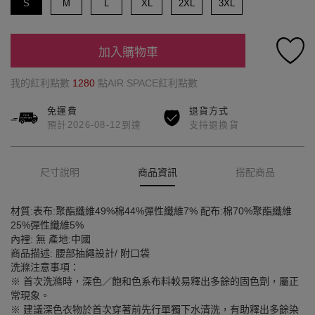
S
M
L
XL
2XL
3XL
加入購物車
我的紅利點數
1280
點AIR SPACE紅利點數
免運費
退貨方式
預計2026-08-12到達
支持退換貨
尺寸說明
商品資訊
搭配商品
材質:表布:聚酯纖維49%棉44%彈性纖維7% 配布:棉70%聚酯纖維
25%彈性纖維5%
內裡: 無 產地:中國
商品描述: 腰部抽繩設計/ 附口袋
洗滌注意事項：
※ 首次洗滌時，深色／飽和色系布料較易釋出多餘的固色劑，屬正
常現象。
※ 建議深色衣物於首次穿著前先行單獨下水清洗，有助釋出多餘染