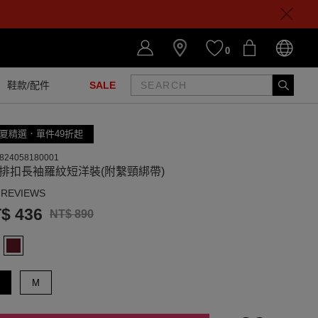
0
鞋款/配件
SALE
夏精選．單件49折起
824058180001
排扣長袖羅紋短洋裝(附繫頸綁帶)
 REVIEWS
$ 436
NT$ 890
M