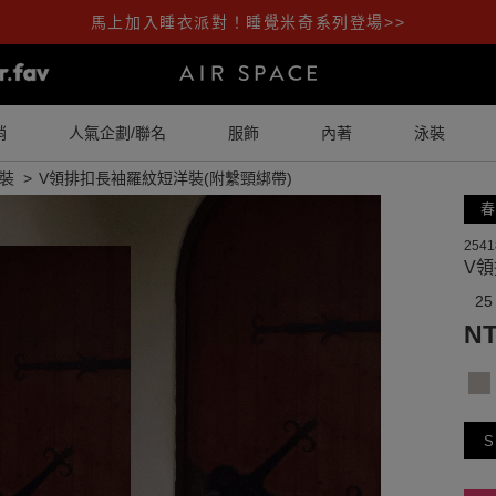
馬上加入睡衣派對！睡覺米奇系列登場>>
銷
人氣企劃/聯名
服飾
內著
泳裝
裝
V領排扣長袖羅紋短洋裝(附繫頸綁帶)
春
2541
V領
25
NT
S