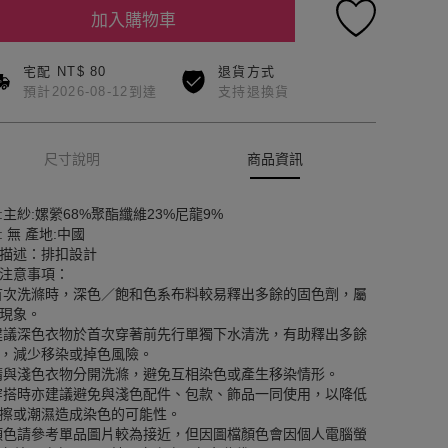
加入購物車
宅配 NT$ 80
退貨方式
預計2026-08-12到達
支持退換貨
尺寸說明
商品資訊
:主紗:嫘縈68%聚酯纖維23%尼龍9%
: 無 產地:中國
描述：排扣設計
注意事項：
首次洗滌時，深色／飽和色系布料較易釋出多餘的固色劑，屬
現象。
建議深色衣物於首次穿著前先行單獨下水清洗，有助釋出多餘
，減少移染或掉色風險。
請與淺色衣物分開洗滌，避免互相染色或產生移染情形。
穿搭時亦建議避免與淺色配件、包款、飾品一同使用，以降低
擦或潮濕造成染色的可能性。
顏色請參考單品圖片較為接近，但因圖檔顏色會因個人電腦螢