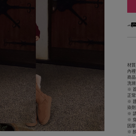
材質
內裡
商品
洗滌
※ 
正常
※ 
染劑
※ 
※ 
因摩
※ 