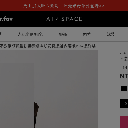
馬上加入睡衣派對！睡覺米奇系列登場>>
銷
人氣企劃/聯名
服飾
內著
泳裝
不對稱領抓皺拼接透膚雪紡裙擺長袖內磨毛BRA長洋裝
2541
不
14
NT
S