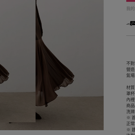
我
不對
營造
氣場
材質
罩杯
內裡
商品
洗滌
※ 
正常
※ 