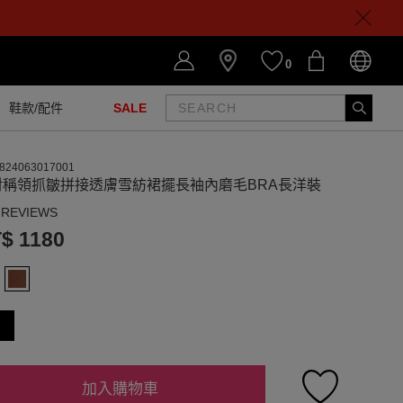
0
鞋款/配件
SALE
824063017001
對稱領抓皺拼接透膚雪紡裙擺長袖內磨毛BRA長洋裝
 REVIEWS
$ 1180
加入購物車