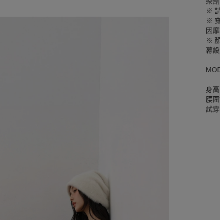
染劑
※ 
※ 
因摩
※ 
幕設
MO
身高
腰圍W
試穿