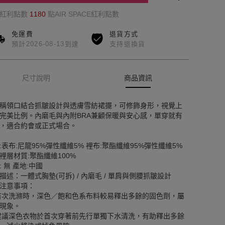
的紅利點數
1180
點AIR SPACE紅利點數
免運費
退貨方式
預計2026-08-13到達
支持退換貨
尺寸說明
商品資訊
稱領口結合抓皺設計與透膚雪紡裙擺，可修飾身形，視覺上
完美比例。內磨毛與內附BRA兼顧保暖與安心感，單穿就有
，適合約會或正式場合。
:表布:尼龍95%彈性纖維5% 裡布:聚酯纖維95%彈性纖維5%
裡層材質:聚酯纖維100%
: 無 產地:中國
描述：一體式胸墊(可拆) / 內磨毛 / 單肩與側腰抓皺設計
注意事項：
首次洗滌時，深色／飽和色系布料較易釋出多餘的固色劑，屬
現象。
建議深色衣物於首次穿著前先行單獨下水清洗，有助釋出多餘