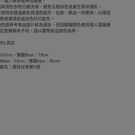
，減少移染或掉色風險。
請與淺色衣物分開洗滌，避免互相染色或產生移染情形。
穿搭時亦建議避免與淺色配件、包款、飾品一同使用，以降低
擦或潮濕造成染色的可能性。
顏色請參考單品圖片較為接近，但因圖檔顏色會因個人電腦螢
定差異略有不同，請以實際商品顏色為準。
DEL資訊
163cm／胸圍Bust：79cm
aist：63cm／臀圍hips：85cm
報告：模特兒穿著S號