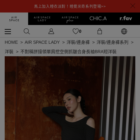
馬上加入睡衣派對！睡覺米奇系列登場>>
0
HOME
AIR SPACE LADY
洋裝/連身褲
洋裝/連身褲系列
洋裝
不對稱拼接領單肩挖空側抓皺合身長袖BRA短洋裝