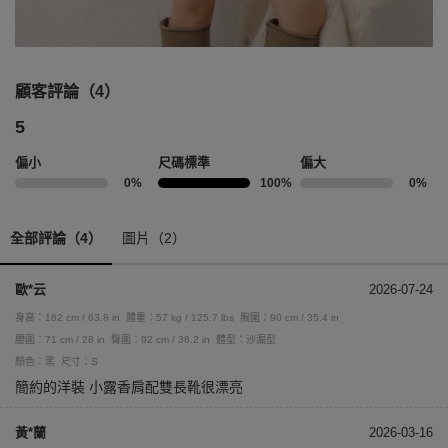
顧客評論（4）
5
偏小
尺碼標準
偏大
0%
100%
0%
全部評論（4）
圖片（2）
歐*云
2026-07-24
身高：162 cm / 63.8 in
體重：57 kg / 125.7 lbs
胸圍：90 cm / 35.4 in
腰圍：71 cm / 28 in
臀圍：92 cm / 36.2 in
體型：沙漏型
顏色：黑
尺寸：S
簡約的洋裝 小露香肩配雙長靴很漂亮
黃*蘭
2026-03-16