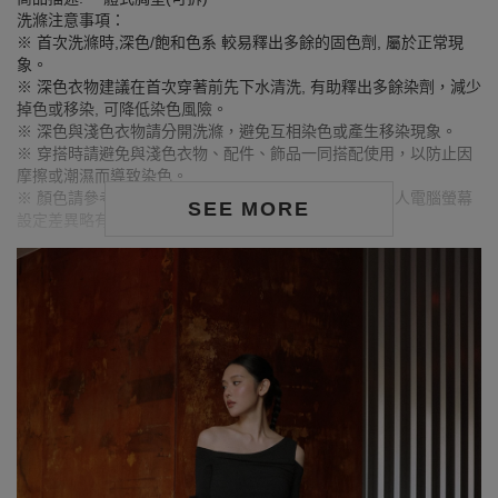
洗滌注意事項：
※ 首次洗滌時,深色/飽和色系 較易釋出多餘的固色劑, 屬於正常現
象。
※ 深色衣物建議在首次穿著前先下水清洗, 有助釋出多餘染劑，減少
掉色或移染, 可降低染色風險。
※ 深色與淺色衣物請分開洗滌，避免互相染色或產生移染現象。
※ 穿搭時請避免與淺色衣物、配件、飾品一同搭配使用，以防止因
摩擦或潮濕而導致染色。
※ 顏色請參考單品圖片較為接近，但因圖檔顏色會因個人電腦螢幕
SEE MORE
設定差異略有不同，請以實際商品顏色為準。
MODEL資訊
身高163cm／胸圍Bust：79cm
腰圍Waist：63cm／臀圍hips：85cm
試穿報告：模特兒穿著S號
身高159cm／胸圍Bust：80cm
腰圍Waist：63.5cm／臀圍hips：85cm
試穿報告：模特兒穿著S號