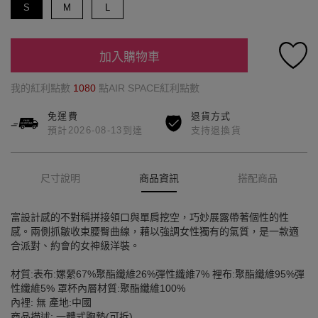
S
M
L
加入購物車
我的紅利點數
1080
點AIR SPACE紅利點數
免運費
退貨方式
預計2026-08-13到達
支持退換貨
尺寸說明
商品資訊
搭配商品
富設計感的不對稱拼接領口與單肩挖空，巧妙展露帶著個性的性
感。兩側抓皺收束腰臀曲線，藉以強調女性獨有的氣質，是一款適
合派對、約會的女神級洋裝。
材質:表布:嫘縈67%聚酯纖維26%彈性纖維7% 裡布:聚酯纖維95%彈
性纖維5% 罩杯內層材質:聚酯纖維100%
內裡: 無 產地:中國
商品描述: 一體式胸墊(可拆)