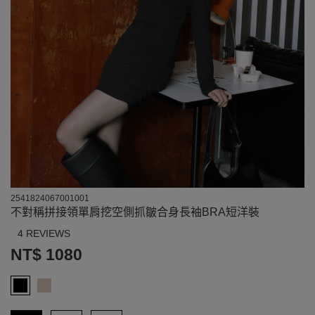
2541824067001001
不對稱拼接領單肩挖空側抓皺合身長袖BRA短洋裝
4 REVIEWS
NT$ 1080