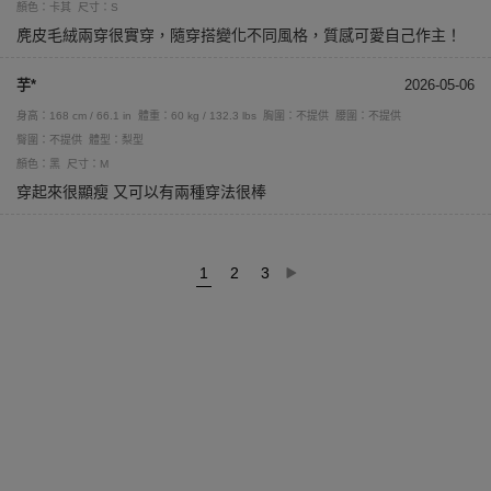
顏色：卡其
尺寸：S
麂皮毛絨兩穿很實穿，隨穿搭變化不同風格，質感可愛自己作主！
芋*
2026-05-06
身高：168 cm / 66.1 in
體重：60 kg / 132.3 lbs
胸圍：不提供
腰圍：不提供
臀圍：不提供
體型：梨型
顏色：黑
尺寸：M
穿起來很顯瘦 又可以有兩種穿法很棒
1
2
3