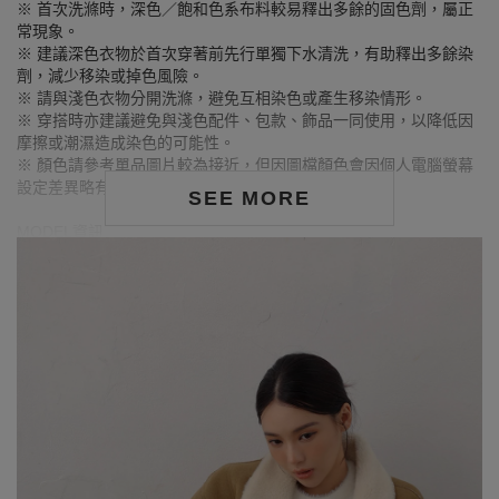
※ 首次洗滌時，深色／飽和色系布料較易釋出多餘的固色劑，屬正
常現象。
※ 建議深色衣物於首次穿著前先行單獨下水清洗，有助釋出多餘染
劑，減少移染或掉色風險。
※ 請與淺色衣物分開洗滌，避免互相染色或產生移染情形。
※ 穿搭時亦建議避免與淺色配件、包款、飾品一同使用，以降低因
摩擦或潮濕造成染色的可能性。
※ 顏色請參考單品圖片較為接近，但因圖檔顏色會因個人電腦螢幕
設定差異略有不同，請以實際商品顏色為準。
SEE MORE
MODEL資訊
身高157cm／胸圍Bust：79cm
腰圍Waist：60cm／臀圍hips：62cm
試穿報告：模特兒穿著S號