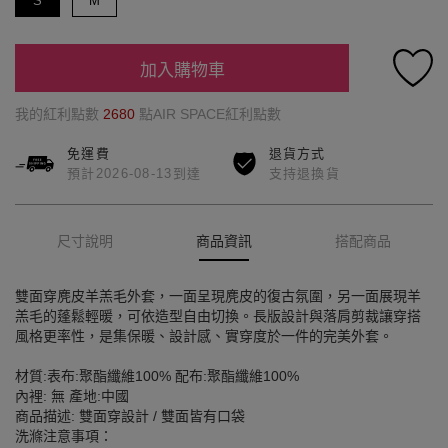
S
M
加入購物車
我的紅利點數
2680
點AIR SPACE紅利點數
免運費
退貨方式
預計2026-08-13到達
支持退換貨
尺寸說明
商品資訊
搭配商品
雙面穿麂皮羊羔毛外套，一面呈現麂皮的復古氛圍，另一面展現羊
羔毛的蓬鬆輕暖，可依造型自由切換。長版設計與落肩剪裁讓穿搭
風格更率性，是集保暖、設計感、實穿度於一件的完美外套。
材質:表布:聚酯纖維100% 配布:聚酯纖維100%
內裡: 無 產地:中國
商品描述: 雙面穿設計 / 雙面皆有口袋
洗滌注意事項：