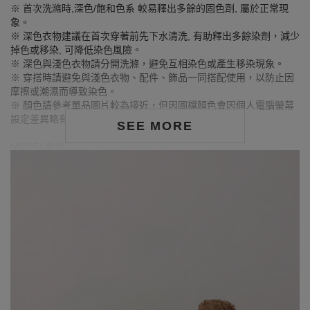
※ 首次洗滌時,深色/飽和色系 較易釋出多餘的固色劑, 屬於正常現
象。
※ 深色衣物建議在首次穿著前先下水清洗, 有助釋出多餘染劑，減少
掉色或移染, 可降低染色風險。
※ 深色與淺色衣物請分開洗滌，避免互相染色或產生移染現象。
※ 穿搭時請避免與淺色衣物、配件、飾品一同搭配使用，以防止因
摩擦或潮濕而導致染色。
※ 顏色請參考單品圖片較為接近，但因圖檔顏色會因個人電腦螢幕
設定差異略有不同，請以實際商品顏色為準。
SEE MORE
MODEL資訊
身高163cm／胸圍Bust：79cm
腰圍Waist：63cm／臀圍hips：85cm
試穿報告：模特兒穿著F號