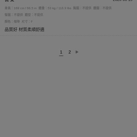
身高：169 cm / 66.5 in
體重：53 kg / 116.9 lbs
胸圍：不提供
腰圍：不提供
臀圍：不提供
體型：不提供
顏色：咖啡
尺寸：F
品質好 材質柔順舒適
1
2