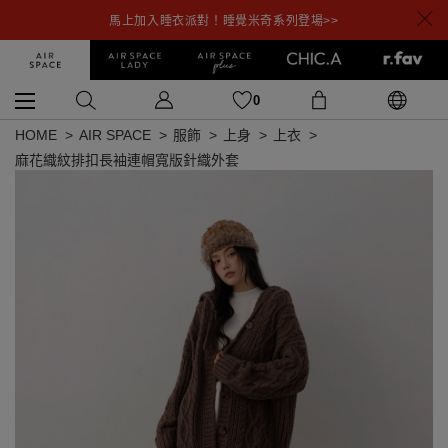
馬上加入睡衣派對！睡覺米奇系列登場>>
0
HOME
AIR SPACE
服飾
上身
上衣
麻花織紋排扣長袖連帽寬版針織外套