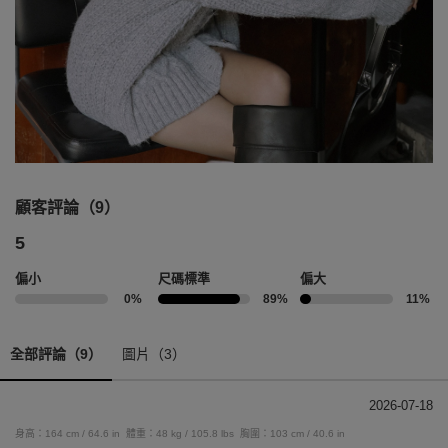
顧客評論（9）
5
偏小
尺碼標準
偏大
0%
89%
11%
全部評論（9）
圖片（3）
2026-07-18
身高：164 cm / 64.6 in
體重：48 kg / 105.8 lbs
胸圍：103 cm / 40.6 in