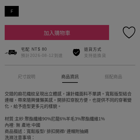
F
加入購物車
宅配 NT$ 80
退貨方式
預計2026-08-12到達
支持退換貨
尺寸說明
商品資訊
搭配商品
交錯的麻花織紋呈現出立體感，讓針織面料不單調。寬鬆版型結合
連帽，帶來隨興慵懶美感。開排扣穿脫方便，也提供不同的穿著變
化，給予造型更多元的樣貌。
材質:主紗:聚酯纖維90%尼龍6%羊毛3%聚酯纖維1%
內裡: 無 產地:中國
商品描述：寬鬆版型/ 排扣開襟/ 連帽附抽繩
洗滌注意事項：