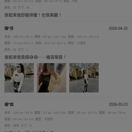
腰圍：82 cm / 32.3 in
臀圍：94 cm / 37 in
體型：H型
顏色：白
尺寸：M
穿起來很舒服保暖！也很美觀！
陳*芬
2026-04-15
身高：165 cm / 65 in
體重：67 kg / 147.7 lbs
胸圍：100 cm / 39.4 in
腰圍：74 cm / 29.1 in
臀圍：102 cm / 40.2 in
體型：沙漏型
顏色：白
尺寸：L
穿起來很貴婦😅😅⋯⋯雍容華貴！
楊*姐
2026-03-23
身高：165 cm / 65 in
體重：47 kg / 103.6 lbs
胸圍：85 cm / 33.5 in
腰圍：66 cm / 26 in
臀圍：90 cm / 35.4 in
體型：不提供
顏色：咖啡
尺寸：S