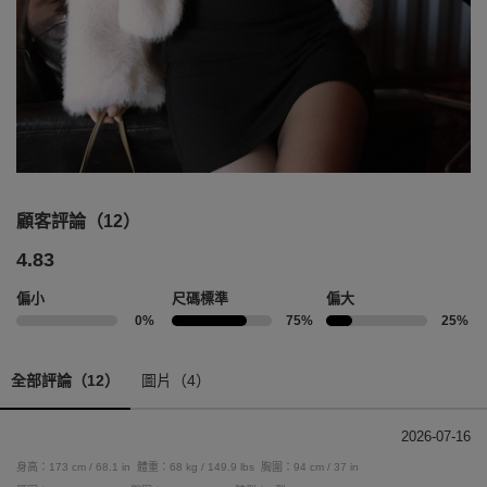
顧客評論（12）
4.83
偏小
尺碼標準
偏大
0%
75%
25%
全部評論（12）
圖片（4）
2026-07-16
身高：173 cm / 68.1 in
體重：68 kg / 149.9 lbs
胸圍：94 cm / 37 in