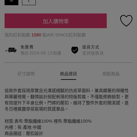
M
L
加入購物車
我的紅利點數
1580
點AIR SPACE紅利點數
免運費
退貨方式
預計2026-08-13到達
支持退換貨
尺寸說明
商品資訊
搭配商品
這款外套採用厚實且光澤感細膩的仿皮草面料，兼具顯著的保暖性
與華麗視覺。翻領設計搭配俐落的短版剪裁，不僅能修飾臉型，更
有效提升下半身比例。門襟的壓扣，維持了整件外套的簡潔感，是
冬日裡展露穿搭氣場的質感單品。
材質:表布:聚酯纖維100% 裡布:聚酯纖維100%
內裡：有 產地:中國
商品描述：壓扣設計