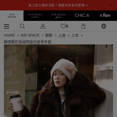
馬上加入睡衣派對！睡覺米奇系列登場>>
0
HOME
AIR SPACE
服飾
上身
上衣
翻領壓扣長袖短版仿皮草外套