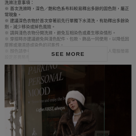
洗滌注意事項：
※ 首次洗滌時，深色／飽和色系布料較易釋出多餘的固色劑，屬正
常現象。
※ 建議深色衣物於首次穿著前先行單獨下水清洗，有助釋出多餘染
劑，減少移染或掉色風險。
※ 請與淺色衣物分開洗滌，避免互相染色或產生移染情形。
※ 穿搭時亦建議避免與淺色配件、包款、飾品一同使用，以降低因
摩擦或潮濕造成染色的可能性。
※ 顏色請參考單品圖片較為接近，但因圖檔顏色會因個人電腦螢幕
SEE MORE
設定差異略有不同，請以實際商品顏色為準。
MODEL資訊
身高163cm／胸圍Bust：79cm
腰圍Waist：63cm／臀圍hips：85cm
試穿報告：模特兒穿著S號