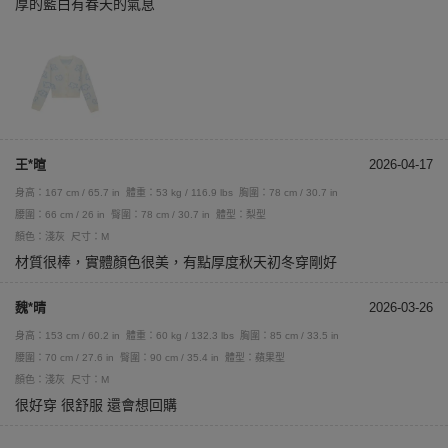
厚的藍白有春天的氣息
王*暄
2026-04-17
身高：167 cm / 65.7 in
體重：53 kg / 116.9 lbs
胸圍：78 cm / 30.7 in
腰圍：66 cm / 26 in
臀圍：78 cm / 30.7 in
體型：梨型
顏色：淺灰
尺寸：M
材質很棒，實體顏色很美，有點厚度秋天初冬穿剛好
魏*晴
2026-03-26
身高：153 cm / 60.2 in
體重：60 kg / 132.3 lbs
胸圍：85 cm / 33.5 in
腰圍：70 cm / 27.6 in
臀圍：90 cm / 35.4 in
體型：蘋果型
顏色：淺灰
尺寸：M
很好穿 很舒服 還會想回購