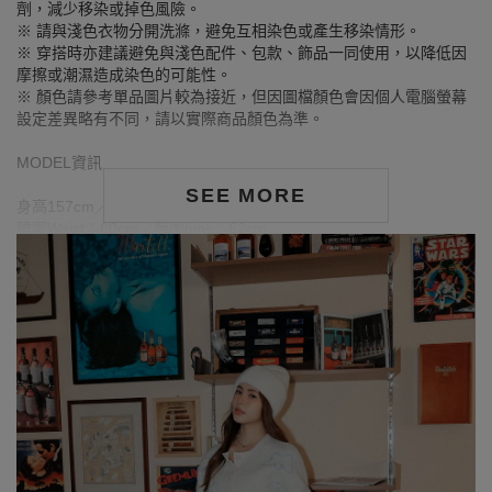
劑，減少移染或掉色風險。
※ 請與淺色衣物分開洗滌，避免互相染色或產生移染情形。
※ 穿搭時亦建議避免與淺色配件、包款、飾品一同使用，以降低因
摩擦或潮濕造成染色的可能性。
※ 顏色請參考單品圖片較為接近，但因圖檔顏色會因個人電腦螢幕
設定差異略有不同，請以實際商品顏色為準。
MODEL資訊
SEE MORE
身高157cm／胸圍Bust：82cm
腰圍Waist：60cm／臀圍hips：62cm
試穿報告：模特兒穿著S號
身高165cm／胸圍Bust：81cm
腰圍Waist：61cm／臀圍hips：87cm
試穿報告：模特兒穿著S號