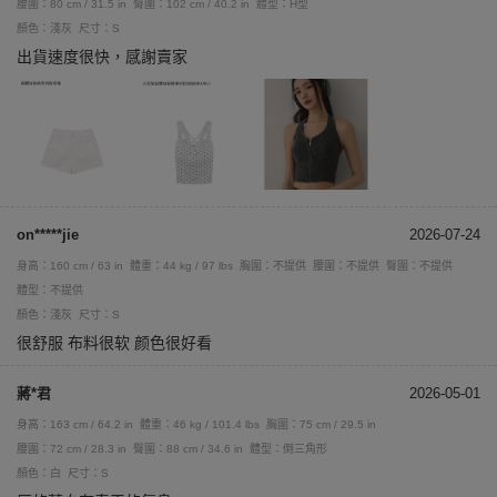
腰圍：80 cm / 31.5 in
臀圍：102 cm / 40.2 in
體型：H型
顏色：淺灰
尺寸：S
出貨速度很快，感謝賣家
on*****jie
2026-07-24
身高：160 cm / 63 in
體重：44 kg / 97 lbs
胸圍：不提供
腰圍：不提供
臀圍：不提供
體型：不提供
顏色：淺灰
尺寸：S
很舒服 布料很软 颜色很好看
蔣*君
2026-05-01
身高：163 cm / 64.2 in
體重：46 kg / 101.4 lbs
胸圍：75 cm / 29.5 in
腰圍：72 cm / 28.3 in
臀圍：88 cm / 34.6 in
體型：倒三角形
顏色：白
尺寸：S