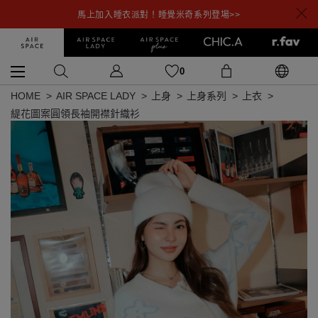
馬上加入睡衣派對！睡覺米奇系列登場>>
0
HOME
AIR SPACE LADY
上身
上身系列
上衣
緹花圖案圓領長袖開襟針織衫