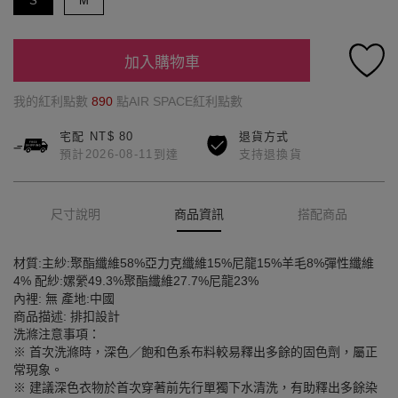
S
M
加入購物車
我的紅利點數
890
點AIR SPACE紅利點數
宅配 NT$ 80
退貨方式
預計2026-08-11到達
支持退換貨
尺寸說明
商品資訊
搭配商品
材質:主紗:聚酯纖維58%亞力克纖維15%尼龍15%羊毛8%彈性纖維
4% 配紗:嫘縈49.3%聚酯纖維27.7%尼龍23%
內裡: 無 產地:中國
商品描述: 排扣設計
洗滌注意事項：
※ 首次洗滌時，深色／飽和色系布料較易釋出多餘的固色劑，屬正
常現象。
※ 建議深色衣物於首次穿著前先行單獨下水清洗，有助釋出多餘染