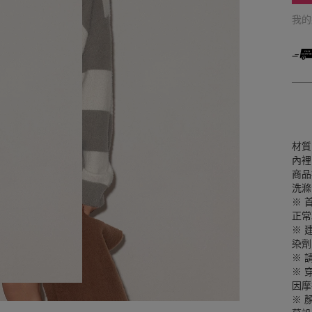
我
材質
內裡
商品
洗滌
※ 
正常
※ 
染劑
※ 
※ 
因摩
※ 