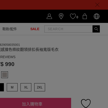
0
鞋款/配件
SALE
829058035001
絨感撞色條紋翻領排扣長袖寬版毛衣
 REVIEWS
$ 990
M
XL
2XL
加入購物車