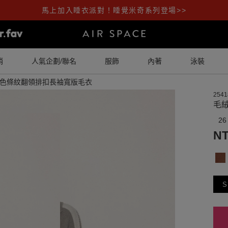
馬上加入睡衣派對！睡覺米奇系列登場>>
銷
人氣企劃/聯名
服飾
內著
泳裝
色條紋翻領排扣長袖寬版毛衣
2541
毛
26
NT
S