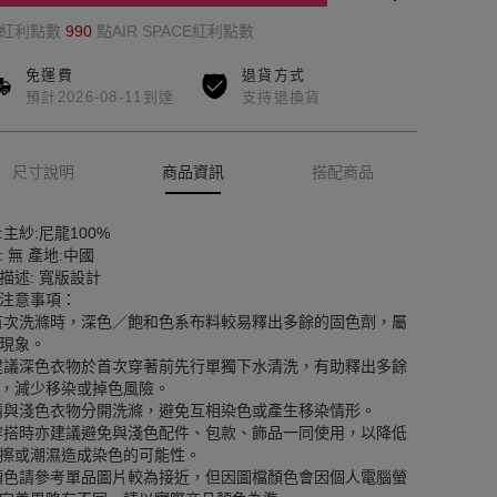
的紅利點數
990
點AIR SPACE紅利點數
免運費
退貨方式
預計2026-08-11到達
支持退換貨
尺寸說明
商品資訊
搭配商品
:主紗:尼龍100%
: 無 產地:中國
描述: 寬版設計
注意事項：
首次洗滌時，深色／飽和色系布料較易釋出多餘的固色劑，屬
現象。
建議深色衣物於首次穿著前先行單獨下水清洗，有助釋出多餘
，減少移染或掉色風險。
請與淺色衣物分開洗滌，避免互相染色或產生移染情形。
穿搭時亦建議避免與淺色配件、包款、飾品一同使用，以降低
擦或潮濕造成染色的可能性。
顏色請參考單品圖片較為接近，但因圖檔顏色會因個人電腦螢