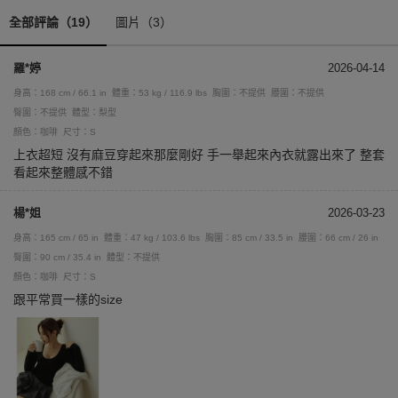
全部評論（19）
圖片（3）
羅*婷
2026-04-14
身高：168 cm / 66.1 in
體重：53 kg / 116.9 lbs
胸圍：不提供
腰圍：不提供
臀圍：不提供
體型：梨型
顏色：咖啡
尺寸：S
上衣超短 沒有麻豆穿起來那麼剛好 手一舉起來內衣就露出來了 整套
看起來整體感不錯
楊*姐
2026-03-23
身高：165 cm / 65 in
體重：47 kg / 103.6 lbs
胸圍：85 cm / 33.5 in
腰圍：66 cm / 26 in
臀圍：90 cm / 35.4 in
體型：不提供
顏色：咖啡
尺寸：S
跟平常買一樣的size