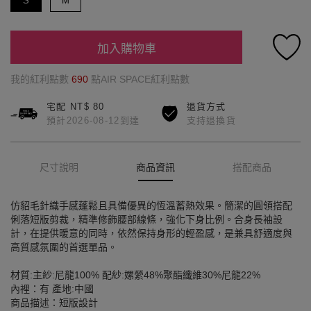
S
M
加入購物車
我的紅利點數
690
點AIR SPACE紅利點數
宅配 NT$ 80
退貨方式
預計2026-08-12到達
支持退換貨
尺寸說明
商品資訊
搭配商品
仿貂毛針織手感蓬鬆且具備優異的恆溫蓄熱效果。簡潔的圓領搭配
俐落短版剪裁，精準修飾腰部線條，強化下身比例。合身長袖設
計，在提供暖意的同時，依然保持身形的輕盈感，是兼具舒適度與
高質感氛圍的首選單品。
材質:主紗:尼龍100% 配紗:嫘縈48%聚酯纖維30%尼龍22%
內裡：有 產地:中國
商品描述：短版設計