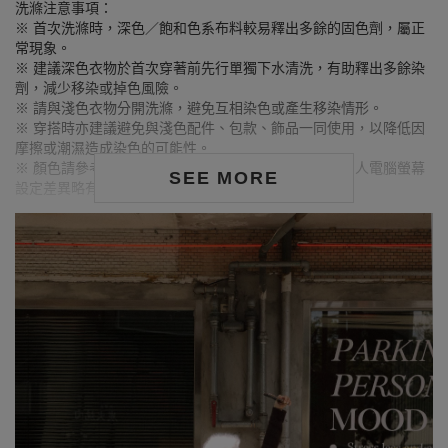
洗滌注意事項：
※ 首次洗滌時，深色／飽和色系布料較易釋出多餘的固色劑，屬正
常現象。
※ 建議深色衣物於首次穿著前先行單獨下水清洗，有助釋出多餘染
劑，減少移染或掉色風險。
※ 請與淺色衣物分開洗滌，避免互相染色或產生移染情形。
※ 穿搭時亦建議避免與淺色配件、包款、飾品一同使用，以降低因
摩擦或潮濕造成染色的可能性。
※ 顏色請參考單品圖片較為接近，但因圖檔顏色會因個人電腦螢幕
SEE MORE
設定差異略有不同，請以實際商品顏色為準。
MODEL資訊
身高163cm／胸圍Bust：79cm
腰圍Waist：63cm／臀圍hips：85cm
試穿報告：模特兒穿著S號