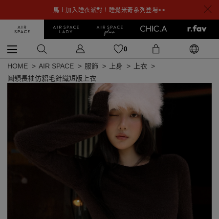
馬上加入睡衣派對！睡覺米奇系列登場>>
0
HOME
AIR SPACE
服飾
上身
上衣
圓領長袖仿貂毛針織短版上衣