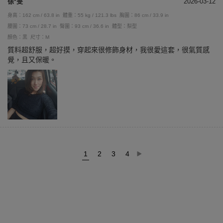
徐*旻
2026-03-12
身高：162 cm / 63.8 in
體重：55 kg / 121.3 lbs
胸圍：86 cm / 33.9 in
腰圍：73 cm / 28.7 in
臀圍：93 cm / 36.6 in
體型：梨型
顏色：黑
尺寸：M
質料超舒服，超好摸，穿起來很修飾身材，我很愛這套，很氣質感
覺，且又保暖。
1
2
3
4