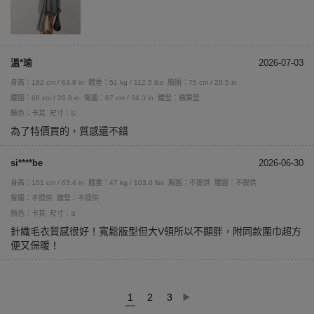
溫*瑜
2026-07-03
身高：162 cm / 63.8 in
體重：51 kg / 112.5 lbs
胸圍：75 cm / 29.5 in
腰圍：68 cm / 26.8 in
臀圍：87 cm / 34.3 in
體型：蘋果型
顏色：卡其
尺寸：S
為了特價買的，質感還不錯
si****be
2026-06-30
身高：161 cm / 63.4 in
體重：47 kg / 103.6 lbs
胸圍：不提供
腰圍：不提供
臀圍：不提供
體型：不提供
顏色：卡其
尺寸：S
針織毛衣質感很好！寬鬆版型但大V領所以不顯胖，附同款圍巾超方
便又保暖！
1
2
3