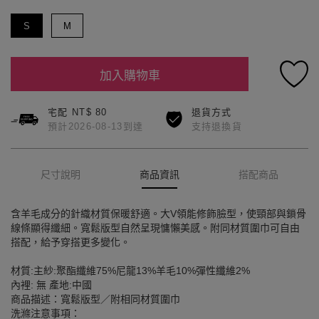
S
M
加入購物車
宅配 NT$ 80
退貨方式
預計2026-08-13到達
支持退換貨
尺寸說明
商品資訊
搭配商品
含羊毛成分的針織材質保暖舒適。大V領能修飾臉型，使頸部與鎖骨
線條顯得纖細。寬鬆版型自然呈現慵懶美感。附同材質圍巾可自由
搭配，給予穿搭更多變化。
材質:主紗:聚酯纖維75%尼龍13%羊毛10%彈性纖維2%
內裡: 無 產地:中國
商品描述：寬鬆版型／附相同材質圍巾
洗滌注意事項：