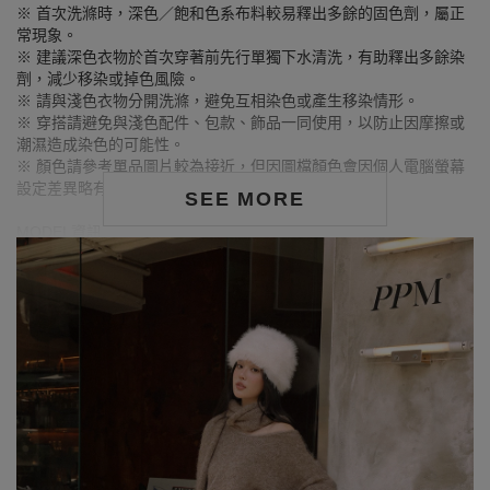
※ 首次洗滌時，深色／飽和色系布料較易釋出多餘的固色劑，屬正
常現象。
※ 建議深色衣物於首次穿著前先行單獨下水清洗，有助釋出多餘染
劑，減少移染或掉色風險。
※ 請與淺色衣物分開洗滌，避免互相染色或產生移染情形。
※ 穿搭請避免與淺色配件、包款、飾品一同使用，以防止因摩擦或
潮濕造成染色的可能性。
※ 顏色請參考單品圖片較為接近，但因圖檔顏色會因個人電腦螢幕
設定差異略有不同，請以實際商品顏色為準。
SEE MORE
MODEL資訊
身高163cm／胸圍Bust：79cm
腰圍Waist：63cm／臀圍hips：85cm
試穿報告：模特兒穿著S號