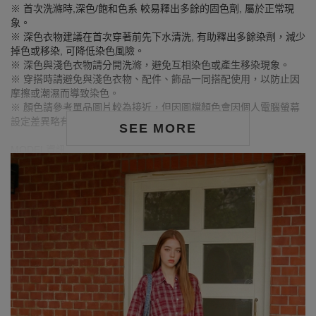
※ 首次洗滌時,深色/飽和色系 較易釋出多餘的固色劑, 屬於正常現
象。
※ 深色衣物建議在首次穿著前先下水清洗, 有助釋出多餘染劑，減少
掉色或移染, 可降低染色風險。
※ 深色與淺色衣物請分開洗滌，避免互相染色或產生移染現象。
※ 穿搭時請避免與淺色衣物、配件、飾品一同搭配使用，以防止因
摩擦或潮濕而導致染色。
※ 顏色請參考單品圖片較為接近，但因圖檔顏色會因個人電腦螢幕
設定差異略有不同，請以實際商品顏色為準。
SEE MORE
MODEL資訊
身高175cm／胸圍Bust：82cm
腰圍Waist：57cm／臀圍hips：88cm
試穿報告：模特兒穿著F號