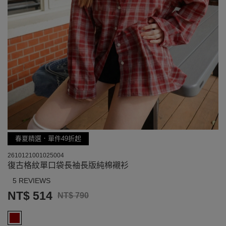
春夏精選．單件49折起
2610121001025004
復古格紋單口袋長袖長版純棉襯衫
5 REVIEWS
NT$ 514
NT$ 790