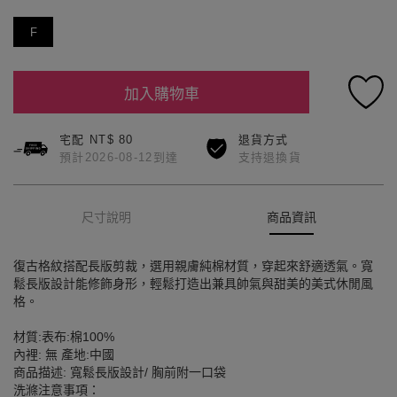
F
加入購物車
宅配 NT$ 80
退貨方式
預計2026-08-12到達
支持退換貨
尺寸說明
商品資訊
復古格紋搭配長版剪裁，選用親膚純棉材質，穿起來舒適透氣。寬
鬆長版設計能修飾身形，輕鬆打造出兼具帥氣與甜美的美式休閒風
格。
材質:表布:棉100%
內裡: 無 產地:中國
商品描述: 寬鬆長版設計/ 胸前附一口袋
洗滌注意事項：