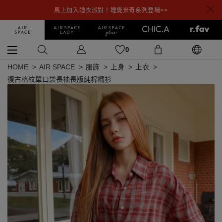
馬上加入睡衣派對！睡覺米奇系列登場>>
0
HOME
AIR SPACE
服飾
上身
上衣
復古格紋單口袋長袖長版純棉襯衫