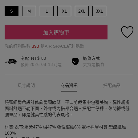
S
M
L
XL
2XL
3XL
加入購物車
我的紅利點數
390
點AIR SPACE紅利點數
宅配 NT$ 80
退貨方式
預計2026-08-13到達
支持退換貨
尺寸說明
商品資訊
搭配商品
繞頸細肩帶設計修飾肩頸線條，平口剪裁集中包覆美胸。彈性親膚
面料舒適不勒下圍，外穿或內搭都合適。搭配牛仔褲、休閒褲或低
腰單品，即是健美性感的代表風格。
材質:表布:嫘縈47% 棉47% 彈性纖維6% 罩杯裡層材質:聚酯纖維
100%