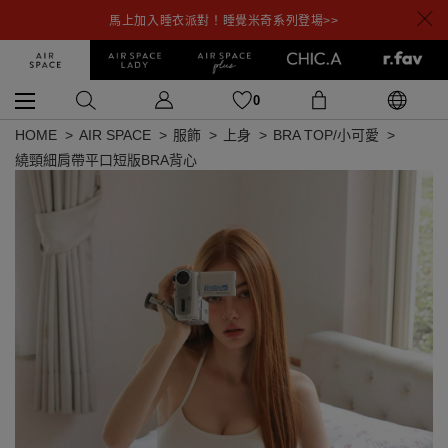
馬上加入睡衣派對！睡覺米奇系列登場>>
0
HOME
AIR SPACE
服飾
上身
BRA TOP/小可愛
繞頸細肩帶平口短版BRA背心