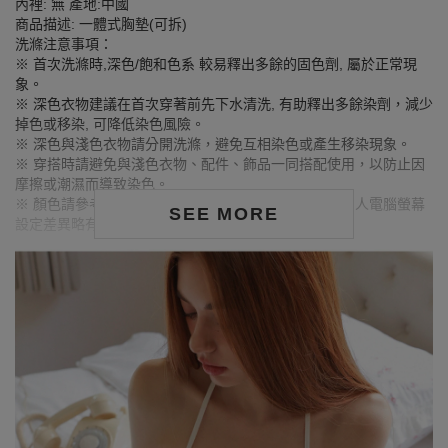
內裡: 無 產地:中國
商品描述: 一體式胸墊(可拆)
洗滌注意事項：
※ 首次洗滌時,深色/飽和色系 較易釋出多餘的固色劑, 屬於正常現
象。
※ 深色衣物建議在首次穿著前先下水清洗, 有助釋出多餘染劑，減少
掉色或移染, 可降低染色風險。
※ 深色與淺色衣物請分開洗滌，避免互相染色或產生移染現象。
※ 穿搭時請避免與淺色衣物、配件、飾品一同搭配使用，以防止因
摩擦或潮濕而導致染色。
※ 顏色請參考單品圖片較為接近，但因圖檔顏色會因個人電腦螢幕
SEE MORE
設定差異略有不同，請以實際商品顏色為準。
MODEL資訊
身高175cm／胸圍Bust：82cm
腰圍Waist：57cm／臀圍hips：88cm
試穿報告：模特兒穿著S號