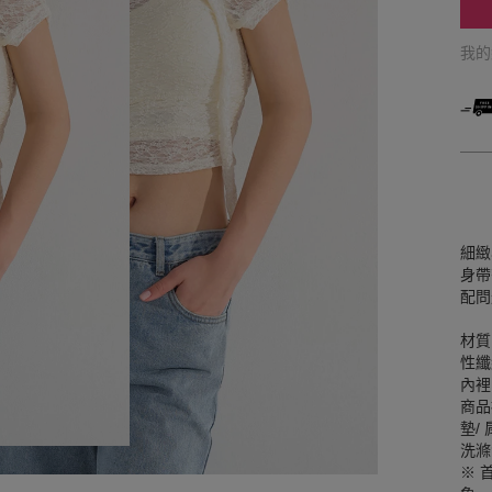
我
細緻
身帶
配問
材質
性纖
內裡
商品
墊/
洗滌
※ 