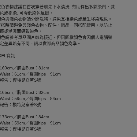
深色衣物建議在首次穿著前先下水清洗, 有助釋出多餘染劑，減
色或移染, 可降低染色風險。
深色與淺色衣物請分開洗滌，避免互相染色或產生移染現象。
穿搭時請避免與淺色衣物、配件、飾品一同搭配使用，以防止
擦或潮濕而導致染色。
顏色請參考單品圖片較為接近，但因圖檔顏色會因個人電腦螢
定差異略有不同，請以實際商品顏色為準。
DEL資訊
160cm／胸圍Bust：81cm
aist：61cm／臀圍hips：91cm
報告：模特兒穿著S號
165cm／胸圍Bust：82cm
aist：59cm／臀圍hips：84cm
報告：模特兒穿著S號
173cm／胸圍Bust：84cm
aist：59cm／臀圍hips：91cm
報告：模特兒穿著S號