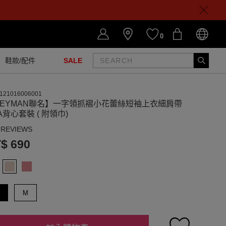
0
鞋款/配件
SALE
121016006001
HEYMAN聯名】一字領抓褶小花蕾絲短袖上衣細肩帶
A背心套裝 ( 附領巾)
 REVIEWS
$ 690
M