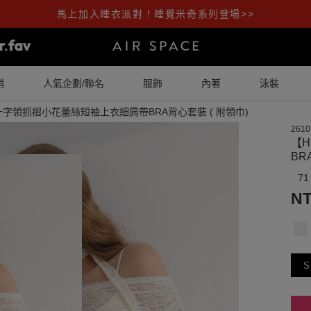
馬上加入睡衣派對！睡覺米奇系列登場>>
銷
人氣企劃/聯名
服飾
內著
泳裝
一字領抓褶小花蕾絲短袖上衣細肩帶BRA背心套裝 ( 附領巾)
2610
【
BR
71
NT
S