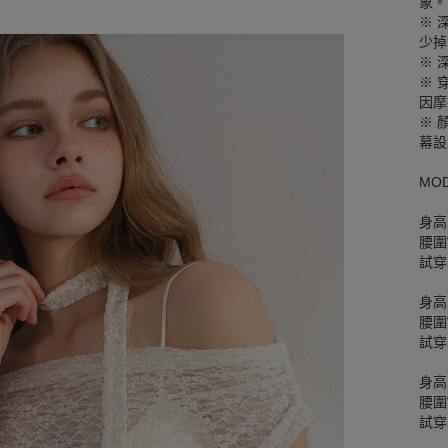
象。
※ 
少掉
※ 
※ 
因摩
※ 
幕設
MO
身高
腰圍W
試穿
身高
腰圍W
試穿
身高
腰圍W
試穿