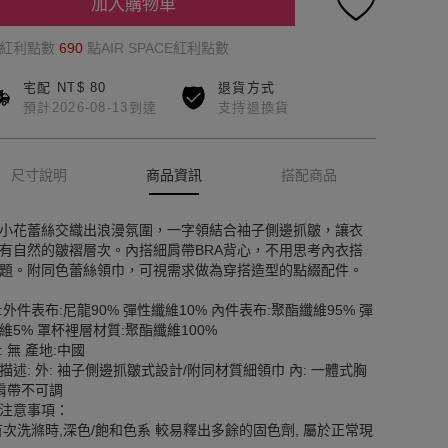
加入購物車
的紅利點數
690
點AIR SPACE紅利點數
宅配 NT$ 80
退貨方式
預計2026-08-13到達
支持退換貨
尺寸說明
商品資訊
搭配商品
小花蕾絲交織出浪漫氛圍，一字領結合袖子側邊抓皺，讓衣
有自然的皺褶層次。內搭細肩帶BRA背心，不用思考內衣搭
題。附同色蕾絲領巾，可視需求做為穿搭造型的點綴配件。
:外件表布:尼龍90% 彈性纖維10% 內件表布:聚酯纖維95% 彈
維5% 罩杯裡層材質:聚酯纖維100%
: 無 產地:中國
描述: 外: 袖子側邊抓皺式設計/附同材質細領巾 內: 一體式胸
 肩帶不可調
注意事項：
首次洗滌時,深色/飽和色系 較易釋出多餘的固色劑, 屬於正常現