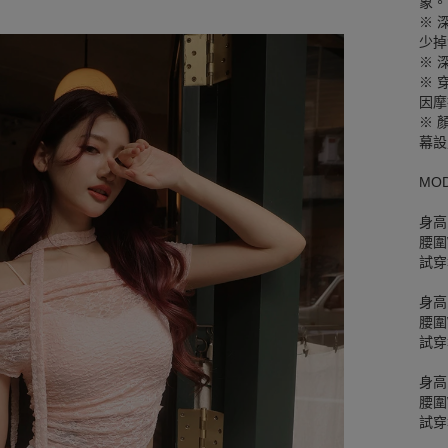
象。
※ 
少掉
※ 
※ 
因摩
※ 
幕設
MO
身高
腰圍W
試穿
身高
腰圍W
試穿
身高
腰圍W
試穿