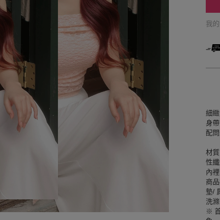
我
細緻
身帶
配問
材質
性纖
內裡
商品
墊/
洗滌
※ 