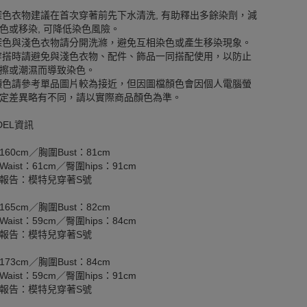
深色衣物建議在首次穿著前先下水清洗, 有助釋出多餘染劑，減
色或移染, 可降低染色風險。
深色與淺色衣物請分開洗滌，避免互相染色或產生移染現象。
穿搭時請避免與淺色衣物、配件、飾品一同搭配使用，以防止
擦或潮濕而導致染色。
顏色請參考單品圖片較為接近，但因圖檔顏色會因個人電腦螢
定差異略有不同，請以實際商品顏色為準。
DEL資訊
160cm／胸圍Bust：81cm
aist：61cm／臀圍hips：91cm
報告：模特兒穿著S號
165cm／胸圍Bust：82cm
aist：59cm／臀圍hips：84cm
報告：模特兒穿著S號
173cm／胸圍Bust：84cm
aist：59cm／臀圍hips：91cm
報告：模特兒穿著S號