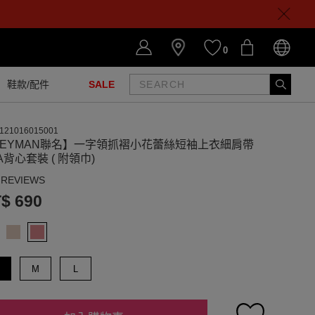
0
鞋款/配件
SALE
121016015001
HEYMAN聯名】一字領抓褶小花蕾絲短袖上衣細肩帶
A背心套裝 ( 附領巾)
 REVIEWS
$ 690
M
L