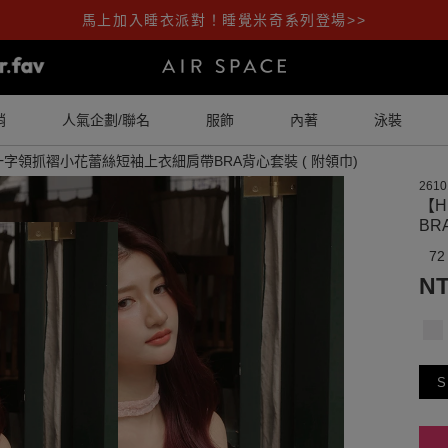
馬上加入睡衣派對！睡覺米奇系列登場>>
銷
人氣企劃/聯名
服飾
內著
泳裝
一字領抓褶小花蕾絲短袖上衣細肩帶BRA背心套裝 ( 附領巾)
2610
【
BR
72
NT
S