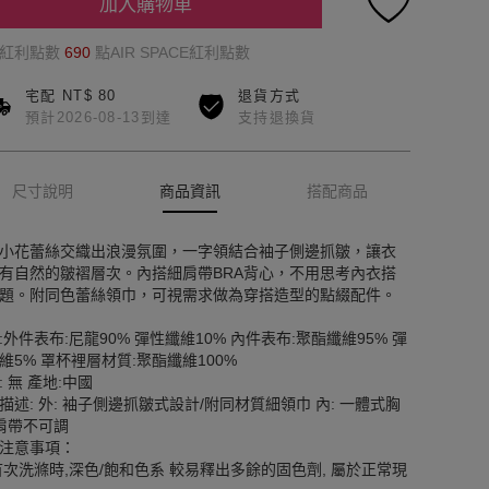
加入購物車
的紅利點數
690
點AIR SPACE紅利點數
宅配 NT$ 80
退貨方式
預計2026-08-13到達
支持退換貨
尺寸說明
商品資訊
搭配商品
小花蕾絲交織出浪漫氛圍，一字領結合袖子側邊抓皺，讓衣
有自然的皺褶層次。內搭細肩帶BRA背心，不用思考內衣搭
題。附同色蕾絲領巾，可視需求做為穿搭造型的點綴配件。
:外件表布:尼龍90% 彈性纖維10% 內件表布:聚酯纖維95% 彈
維5% 罩杯裡層材質:聚酯纖維100%
: 無 產地:中國
描述: 外: 袖子側邊抓皺式設計/附同材質細領巾 內: 一體式胸
 肩帶不可調
注意事項：
首次洗滌時,深色/飽和色系 較易釋出多餘的固色劑, 屬於正常現