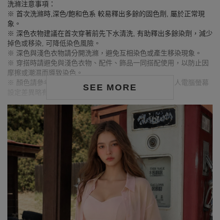
洗滌注意事項：
※ 首次洗滌時,深色/飽和色系 較易釋出多餘的固色劑, 屬於正常現
象。
※ 深色衣物建議在首次穿著前先下水清洗, 有助釋出多餘染劑，減少
掉色或移染, 可降低染色風險。
※ 深色與淺色衣物請分開洗滌，避免互相染色或產生移染現象。
※ 穿搭時請避免與淺色衣物、配件、飾品一同搭配使用，以防止因
摩擦或潮濕而導致染色。
※ 顏色請參考單品圖片較為接近，但因圖檔顏色會因個人電腦螢幕
SEE MORE
設定差異略有不同，請以實際商品顏色為準。
MODEL資訊
身高175cm／胸圍Bust：83cm
腰圍Waist：60cm／臀圍hips：90cm
試穿報告：模特兒穿著S號
身高177cm／胸圍Bust：83cm
腰圍Waist：60cm／臀圍hips：89cm
試穿報告：模特兒穿著S號