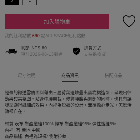
S
L
加入購物車
我的紅利點數
690
點AIR SPACE紅利點數
宅配 NT$ 80
退貨方式
預計2026-08-13到達
支持退換貨
尺寸說明
商品資訊
搭配商品
輕盈的微透雪紡面料藉由三層荷葉邊堆疊出蛋糕裙造型，呈現出律
動與甜美氛圍。貼身中腰剪裁，修飾腰腹與臀部的同時，也具有讓
腿型顯得纖細的效果。內裡為短褲的設計，無須擔心走光，怎麼活
動都自在。
材質:表布:聚酯纖維100% 裡布:聚酯纖維95% 彈性纖維5%
內裡: 有 產地:中國
商品描述: 內裡為短褲/ 側附拉鍊