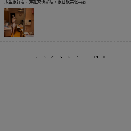
版型很好看，穿起來也顯瘦，很仙很美很喜歡
1
2
3
4
5
6
7
...
14