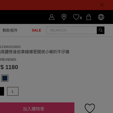
0
鞋款/配件
SALE
123002010001
扣高腰修身前車線褲管開衩小喇叭牛仔褲
 REVIEWS
$ 1180
L
加入購物車