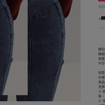
我
雙扣
線細
視覺
牛仔
材質
內裡
商品
洗滌
※ 
象。
※ 