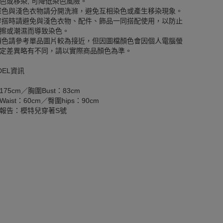
色或移染, 可降低染色風險。
深色與淺色衣物請分開洗滌，避免互相染色或產生移染現象。
穿搭時請避免與淺色衣物、配件、飾品一同搭配使用，以防止
擦或潮濕而導致染色。
顏色請參考單品圖片較為接近，但因圖檔顏色會因個人電腦螢
定差異略有不同，請以實際商品顏色為準。
DEL資訊
175cm／胸圍Bust：83cm
aist：60cm／臀圍hips：90cm
報告：模特兒穿著S號