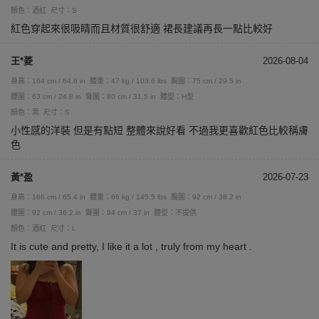
顏色：酒紅
尺寸：S
紅色穿起來很吸睛而且材質很舒適 裙長建議再長一點比較好
王*菱
2026-08-04
身高：164 cm / 64.6 in
體重：47 kg / 103.6 lbs
胸圍：75 cm / 29.5 in
腰圍：63 cm / 24.8 in
臀圍：80 cm / 31.5 in
體型：H型
顏色：黑
尺寸：S
小性感的洋裝 但是有點短 整體來說好看 不過我更喜歡紅色比較稱膚
色
黃*盈
2026-07-23
身高：166 cm / 65.4 in
體重：66 kg / 145.5 lbs
胸圍：92 cm / 36.2 in
腰圍：92 cm / 36.2 in
臀圍：94 cm / 37 in
體型：不提供
顏色：酒紅
尺寸：L
It is cute and pretty, I like it a lot , truly from my heart .