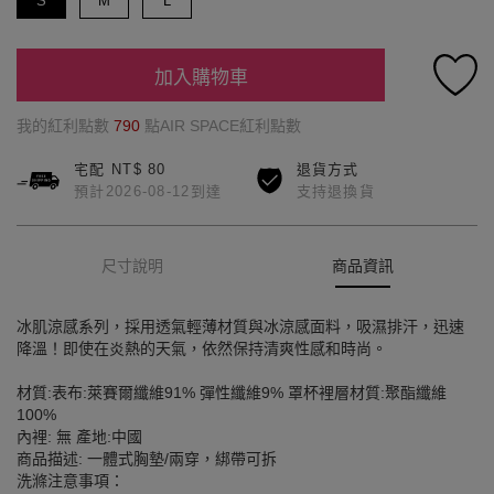
S
M
L
加入購物車
我的紅利點數
790
點AIR SPACE紅利點數
宅配 NT$ 80
退貨方式
預計2026-08-12到達
支持退換貨
尺寸說明
商品資訊
冰肌涼感系列，採用透氣輕薄材質與冰涼感面料，吸濕排汗，迅速
降溫！即使在炎熱的天氣，依然保持清爽性感和時尚。
材質:表布:萊賽爾纖維91% 彈性纖維9% 罩杯裡層材質:聚酯纖維
100%
內裡: 無 產地:中國
商品描述: 一體式胸墊/兩穿，綁帶可拆
洗滌注意事項：