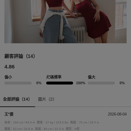
顧客評論（14）
4.86
偏小
尺碼標準
偏大
0%
100%
0%
全部評論（14）
圖片（2）
王*菱
2026-08-04
身高：164 cm / 64.6 in
體重：47 kg / 103.6 lbs
胸圍：75 cm / 29.5 in
腰圍：63 cm / 24.8 in
臀圍：80 cm / 31.5 in
體型：H型