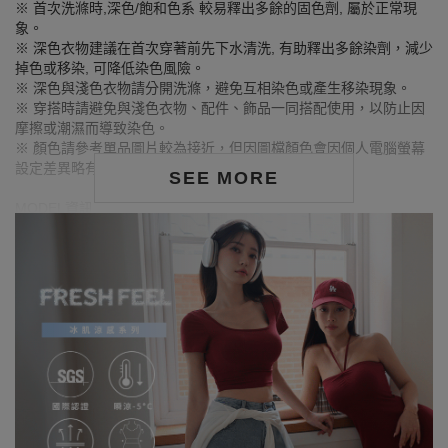
※ 首次洗滌時,深色/飽和色系 較易釋出多餘的固色劑, 屬於正常現
象。
※ 深色衣物建議在首次穿著前先下水清洗, 有助釋出多餘染劑，減少
掉色或移染, 可降低染色風險。
※ 深色與淺色衣物請分開洗滌，避免互相染色或產生移染現象。
※ 穿搭時請避免與淺色衣物、配件、飾品一同搭配使用，以防止因
摩擦或潮濕而導致染色。
※ 顏色請參考單品圖片較為接近，但因圖檔顏色會因個人電腦螢幕
設定差異略有不同，請以實際商品顏色為準。
SEE MORE
MODEL資訊
身高174cm／胸圍Bust：80cm
腰圍Waist：60cm／臀圍hips：91cm
試穿報告：模特兒穿著S號
身高160cm／胸圍Bust：85cm
腰圍Waist：51cm／臀圍hips：85cm
試穿報告：模特兒穿著S號