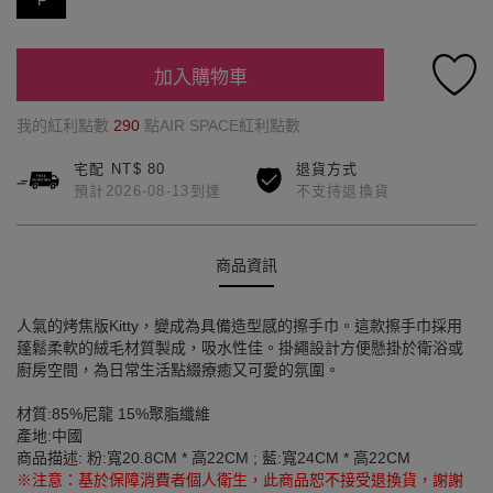
F
加入購物車
我的紅利點數
290
點AIR SPACE紅利點數
宅配 NT$ 80
退貨方式
預計2026-08-13到達
不支持退換貨
商品資訊
人氣的烤焦版Kitty，變成為具備造型感的擦手巾。這款擦手巾採用
蓬鬆柔軟的絨毛材質製成，吸水性佳。掛繩設計方便懸掛於衛浴或
廚房空間，為日常生活點綴療癒又可愛的氛圍。
材質:85%尼龍 15%聚脂纖維
產地:中國
商品描述: 粉:寬20.8CM * 高22CM ; 藍:寬24CM * 高22CM
※注意：基於保障消費者個人衛生，此商品恕不接受退換貨，謝謝