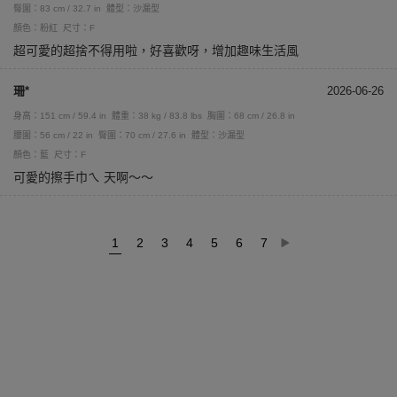
臀圍：83 cm / 32.7 in
體型：沙漏型
顏色：粉紅
尺寸：F
超可愛的超捨不得用啦，好喜歡呀，增加趣味生活風
珊*
2026-06-26
身高：151 cm / 59.4 in
體重：38 kg / 83.8 lbs
胸圍：68 cm / 26.8 in
腰圍：56 cm / 22 in
臀圍：70 cm / 27.6 in
體型：沙漏型
顏色：藍
尺寸：F
可愛的擦手巾ㄟ 天啊～～
1
2
3
4
5
6
7