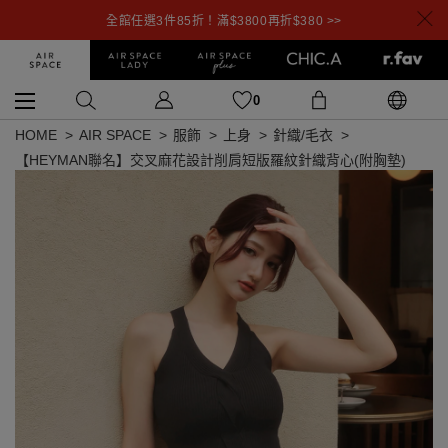
全館任選3件85折！滿$3800再折$380 >>
0
HOME
AIR SPACE
服飾
上身
針織/毛衣
【HEYMAN聯名】交叉麻花設計削肩短版羅紋針織背心(附胸墊)