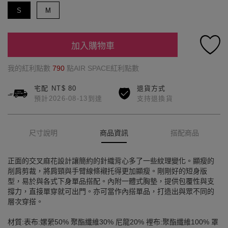
S
M
加入購物車
我的紅利點數
790
點AIR SPACE紅利點數
宅配 NT$ 80
退貨方式
預計2026-08-13到達
支持退換貨
尺寸說明
商品資訊
搭配商品
正面的交叉麻花設計讓簡約的針織背心多了一些紋理變化。顯瘦的
削肩剪裁，將肩頸與手臂線條襯托得更加顯瘦。剛剛好的短身版
型，易於與各式下身單品搭配。內附一體式胸墊，提供包覆性與支
撐力，直接單穿就可出門。亦可當作內搭單品，打造出與眾不同的
層次穿搭。
材質:表布:嫘縈50% 聚酯纖維30% 尼龍20% 裡布:聚酯纖維100% 罩