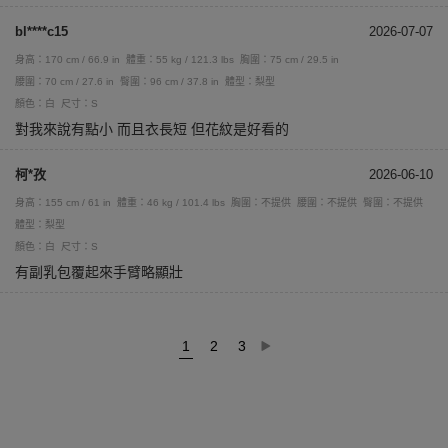
bl****c15
2026-07-07
身高：170 cm / 66.9 in
體重：55 kg / 121.3 lbs
胸圍：75 cm / 29.5 in
腰圍：70 cm / 27.6 in
臀圍：96 cm / 37.8 in
體型：梨型
顏色：白
尺寸：S
對我來說有點小 而且衣長短 但花紋是好看的
柯*孜
2026-06-10
身高：155 cm / 61 in
體重：46 kg / 101.4 lbs
胸圍：不提供
腰圍：不提供
臀圍：不提供
體型：梨型
顏色：白
尺寸：S
有副乳包覆起來手臂略顯壯
1
2
3