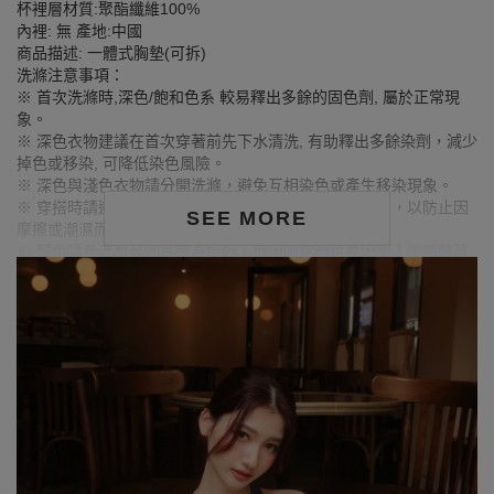
杯裡層材質:聚酯纖維100%
內裡: 無 產地:中國
商品描述: 一體式胸墊(可拆)
洗滌注意事項：
※ 首次洗滌時,深色/飽和色系 較易釋出多餘的固色劑, 屬於正常現
象。
※ 深色衣物建議在首次穿著前先下水清洗, 有助釋出多餘染劑，減少
掉色或移染, 可降低染色風險。
※ 深色與淺色衣物請分開洗滌，避免互相染色或產生移染現象。
※ 穿搭時請避免與淺色衣物、配件、飾品一同搭配使用，以防止因
SEE MORE
摩擦或潮濕而導致染色。
※ 顏色請參考單品圖片較為接近，但因圖檔顏色會因個人電腦螢幕
設定差異略有不同，請以實際商品顏色為準。
MODEL資訊
身高160cm／胸圍Bust：81cm
腰圍Waist：61cm／臀圍hips：91cm
試穿報告：模特兒穿著S號
身高165cm／胸圍Bust：82cm
腰圍Waist：59cm／臀圍hips：84cm