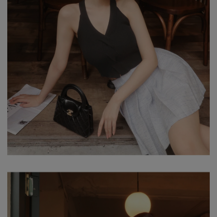
試穿報告：模特兒穿著S號