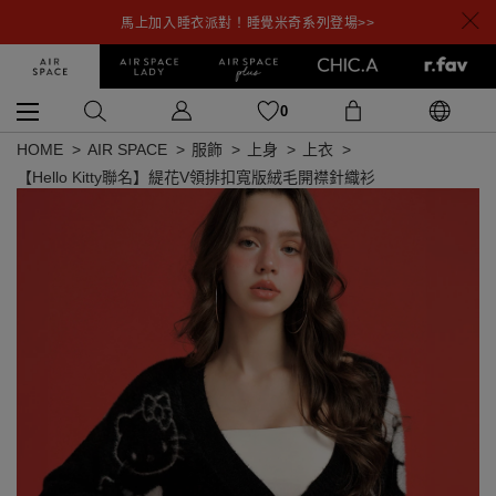
馬上加入睡衣派對！睡覺米奇系列登場>>
0
HOME
AIR SPACE
服飾
上身
上衣
【Hello Kitty聯名】緹花V領排扣寬版絨毛開襟針織衫