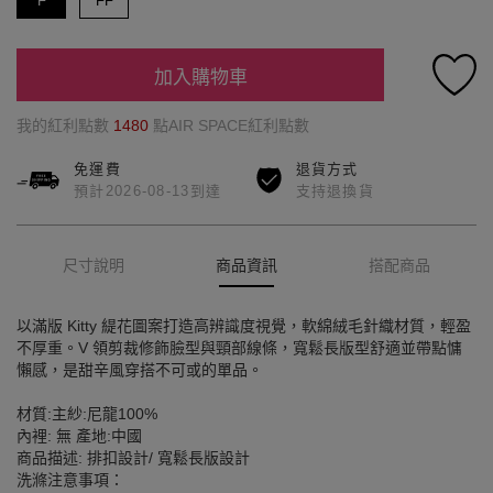
F
FF
加入購物車
我的紅利點數
1480
點AIR SPACE紅利點數
免運費
退貨方式
預計2026-08-13到達
支持退換貨
尺寸說明
商品資訊
搭配商品
以滿版 Kitty 緹花圖案打造高辨識度視覺，軟綿絨毛針織材質，輕盈
不厚重。V 領剪裁修飾臉型與頸部線條，寬鬆長版型舒適並帶點慵
懶感，是甜辛風穿搭不可或的單品。
材質:主紗:尼龍100%
內裡: 無 產地:中國
商品描述: 排扣設計/ 寬鬆長版設計
洗滌注意事項：