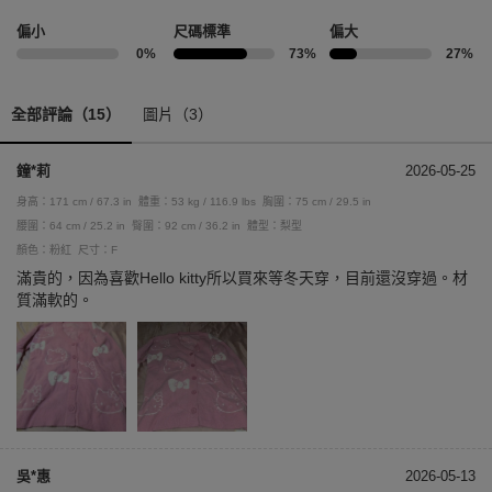
偏小
尺碼標準
偏大
0%
73%
27%
全部評論（15）
圖片（3）
鐘*莉
2026-05-25
身高：171 cm / 67.3 in
體重：53 kg / 116.9 lbs
胸圍：75 cm / 29.5 in
腰圍：64 cm / 25.2 in
臀圍：92 cm / 36.2 in
體型：梨型
顏色：粉紅
尺寸：F
滿貴的，因為喜歡Hello kitty所以買來等冬天穿，目前還沒穿過。材
質滿軟的。
吳*惠
2026-05-13