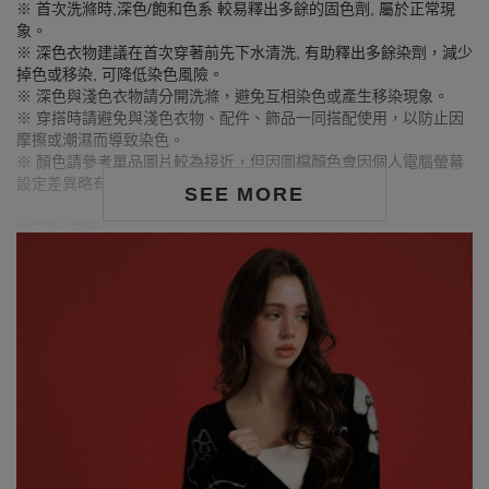
※ 首次洗滌時,深色/飽和色系 較易釋出多餘的固色劑, 屬於正常現
象。
※ 深色衣物建議在首次穿著前先下水清洗, 有助釋出多餘染劑，減少
掉色或移染, 可降低染色風險。
※ 深色與淺色衣物請分開洗滌，避免互相染色或產生移染現象。
※ 穿搭時請避免與淺色衣物、配件、飾品一同搭配使用，以防止因
摩擦或潮濕而導致染色。
※ 顏色請參考單品圖片較為接近，但因圖檔顏色會因個人電腦螢幕
設定差異略有不同，請以實際商品顏色為準。
SEE MORE
MODEL資訊
身高175cm／胸圍Bust：83cm
腰圍Waist：60cm／臀圍hips：90cm
試穿報告：模特兒穿著F號