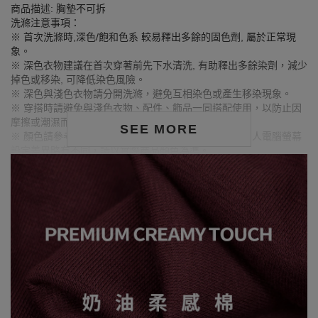
商品描述: 胸墊不可拆
洗滌注意事項：
※ 首次洗滌時,深色/飽和色系 較易釋出多餘的固色劑, 屬於正常現
象。
※ 深色衣物建議在首次穿著前先下水清洗, 有助釋出多餘染劑，減少
掉色或移染, 可降低染色風險。
※ 深色與淺色衣物請分開洗滌，避免互相染色或產生移染現象。
※ 穿搭時請避免與淺色衣物、配件、飾品一同搭配使用，以防止因
摩擦或潮濕而導致染色。
SEE MORE
※ 顏色請參考單品圖片較為接近，但因圖檔顏色會因個人電腦螢幕
設定差異略有不同，請以實際商品顏色為準。
MODEL資訊
身高170cm／胸圍Bust：79cm
腰圍Waist：60cm／臀圍hips：90cm
試穿報告：模特兒穿著S號