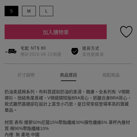
S
M
L
加入購物車
宅配 NT$ 80
退貨方式
預計2026-08-13到達
支持退換貨
尺寸說明
商品資訊
搭配商品
奶油柔感棉系列，布料質感如奶油的柔滑、親膚。全系列有: V領開
襟衫、扭結魚尾長裙、V領繞頸短版BRA背心、抓皺合身BRA背心，
款式雖然基礎卻在設計上富含小巧思，是日常穿搭登場率高的寶藏
單品。
材質:表布:嫘縈50%尼龍15%聚酯纖維30%彈性纖維5% 罩杯內層材
質:棉90%聚酯纖維10%
內裡: 無 產地:中國