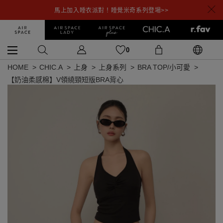
馬上加入睡衣派對！睡覺米奇系列登場>>
0
HOME
CHIC.A
上身
上身系列
BRA TOP/小可愛
【奶油柔感棉】V領繞頸短版BRA背心