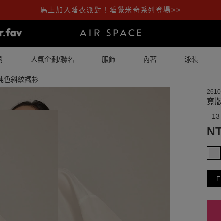
馬上加入睡衣派對！睡覺米奇系列登場>>
銷
人氣企劃/聯名
服飾
內著
泳裝
純色斜紋襯衫
2610
寬
13
NT
F