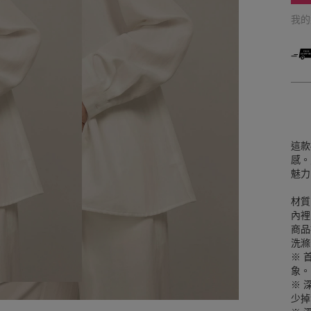
我
這款
感。
魅力
材質
內裡
商品
洗滌
※ 
象。
※ 
少掉