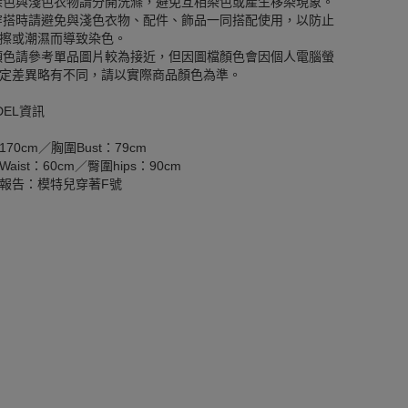
深色與淺色衣物請分開洗滌，避免互相染色或產生移染現象。
穿搭時請避免與淺色衣物、配件、飾品一同搭配使用，以防止
擦或潮濕而導致染色。
顏色請參考單品圖片較為接近，但因圖檔顏色會因個人電腦螢
定差異略有不同，請以實際商品顏色為準。
DEL資訊
170cm／胸圍Bust：79cm
aist：60cm／臀圍hips：90cm
報告：模特兒穿著F號