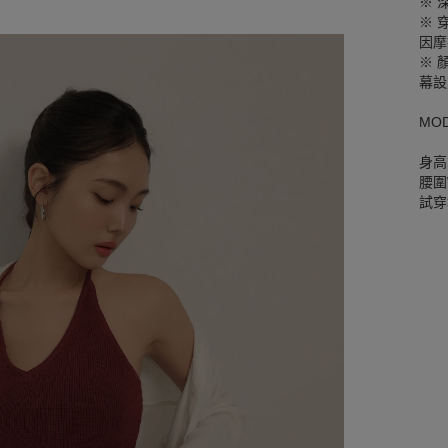
※ 
※ 
因摩
※ 
幕設
MO
身高
腰圍W
試穿