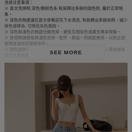
洗滌注意事項：
※ 首次洗滌時,深色/飽和色系 較易釋出多餘的固色劑, 屬於正常現
象。
※ 深色衣物建議在首次穿著前先下水清洗, 有助釋出多餘染劑，減少
掉色或移染, 可降低染色風險。
※ 深色與淺色衣物請分開洗滌，避免互相染色或產生移染現象。
※ 穿搭時請避免與淺色衣物、配件、飾品一同搭配使用，以防止因
摩擦或潮濕而導致染色。
※ 顏色請參考單品圖片較為接近，但因圖檔顏色會因個人電腦螢幕
SEE MORE
設定差異略有不同，請以實際商品顏色為準。
MODEL資訊
身高168cm／胸圍Bust：81cm
腰圍Waist：61cm／臀圍hips：86cm
試穿報告：模特兒穿著S號