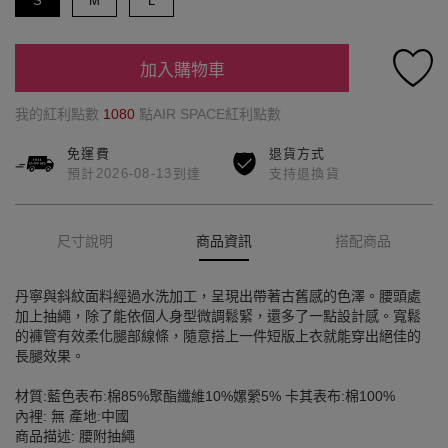
S
M
L
加入購物車
我的紅利點數
1080
點AIR SPACE紅利點數
免運費
退貨方式
預計2026-08-13到達
支持退換貨
尺寸說明
商品資訊
搭配商品
丹寧與斜紋面料經過水洗加工，呈現出帶著古舊感的色澤。腰頭處
加上抽繩，除了能依個人身型微調鬆緊，還多了一點設計感。寬鬆
的褲管有效柔化腿部線條，隨意搭上一件短版上衣就能穿出絕佳的
長腿效果。
材質:藍色表布:棉85%聚酯纖維10%嫘縈5% 卡其表布:棉100%
內裡: 無 產地:中國
商品描述: 腰附抽繩