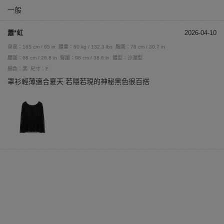
一般
蕭*虹
2026-04-10
身高：165 cm / 65 in
體重：60 kg / 132.3 lbs
胸圍：78 cm / 30.7 in
腰圍：68 cm / 26.8 in
臀圍：98 cm / 38.6 in
體型：沙漏型
顏色：黑
尺寸：F
罩衫輕薄適合夏天 若隱若現的神秘黑色很百搭