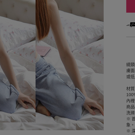
繞頸
膚面
或低
材質
100
內裡
商品
洗滌
※ 
象。
※ 