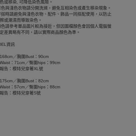
色或移染, 可降低染色風險。
深色與淺色衣物請分開洗滌，避免互相染色或產生移染現象。
穿搭時請避免與淺色衣物、配件、飾品一同搭配使用，以防止
擦或潮濕而導致染色。
顏色請參考單品圖片較為接近，但因圖檔顏色會因個人電腦螢
定差異略有不同，請以實際商品顏色為準。
DEL資訊
168cm／胸圍Bust：90cm
aist：71cm／臀圍hips：99cm
報告：模特兒穿著XL號
175cm／胸圍Bust：82cm
aist：57cm／臀圍hips：88cm
報告：模特兒穿著S號