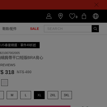
0
鞋款/配件
SALE
LUS春夏精選．單件49折起
821007002005
頸細肩帶平口短版BRA背心
 REVIEWS
$ 318
NT$ 490
M
L
XL
2XL
3XL