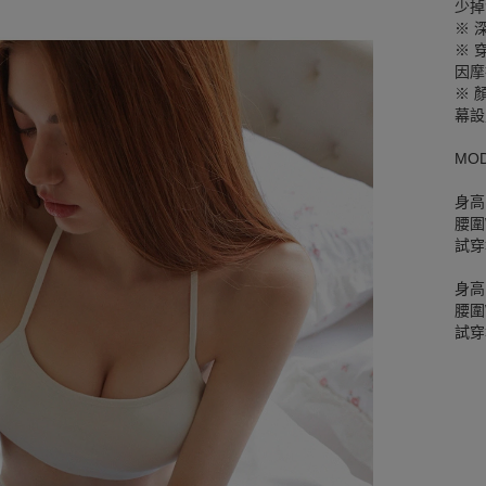
少掉
※ 
※ 
因摩
※ 
幕設
MO
身高
腰圍W
試穿
身高
腰圍W
試穿