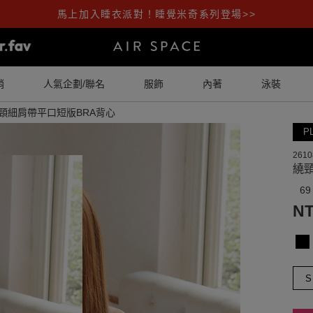
馬上加入睡衣派對！睡覺米奇系列登場>>
銷
人氣企劃/聯名
服飾
內著
泳裝
頸細肩帶平口短版BRA背心
P
2610
繞
69
NT
S