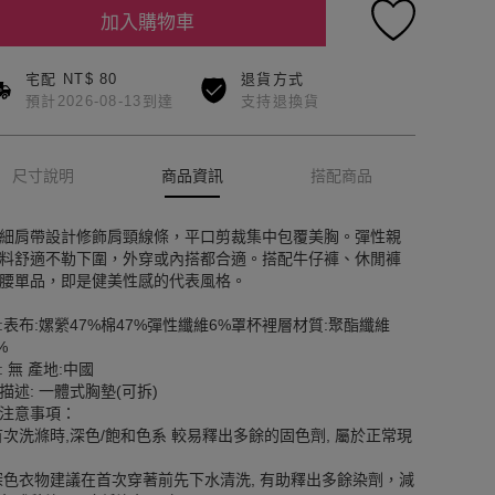
加入購物車
宅配 NT$ 80
退貨方式
預計2026-08-13到達
支持退換貨
尺寸說明
商品資訊
搭配商品
細肩帶設計修飾肩頸線條，平口剪裁集中包覆美胸。彈性親
料舒適不勒下圍，外穿或內搭都合適。搭配牛仔褲、休閒褲
腰單品，即是健美性感的代表風格。
:表布:嫘縈47%棉47%彈性纖維6%罩杯裡層材質:聚酯纖維
%
: 無 產地:中國
描述: 一體式胸墊(可拆)
注意事項：
首次洗滌時,深色/飽和色系 較易釋出多餘的固色劑, 屬於正常現
深色衣物建議在首次穿著前先下水清洗, 有助釋出多餘染劑，減