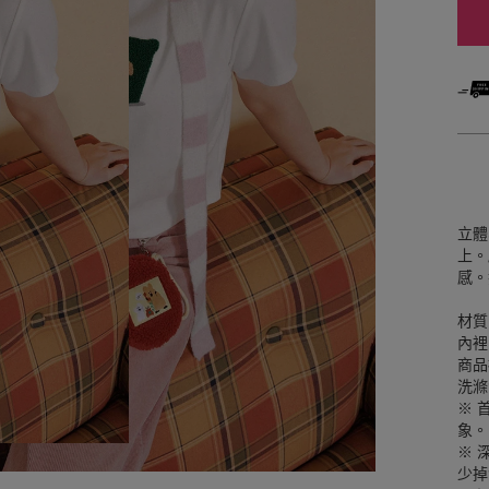
立體
上。
感。
材質
內裡
商品
洗滌
※ 
象。
※ 
少掉