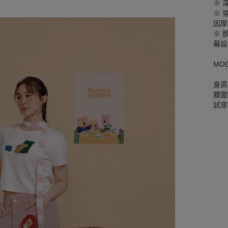
※ 
※ 
因摩
※ 
幕設
MO
身高
腰圍W
試穿