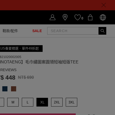
0
鞋款/配件
SALE
LUS春夏精選．單件49折起
821020002005
INOTAENG】毛巾繡圖案圓領短袖短版TEE
 REVIEWS
$ 448
NT$ 690
M
L
XL
2XL
3XL