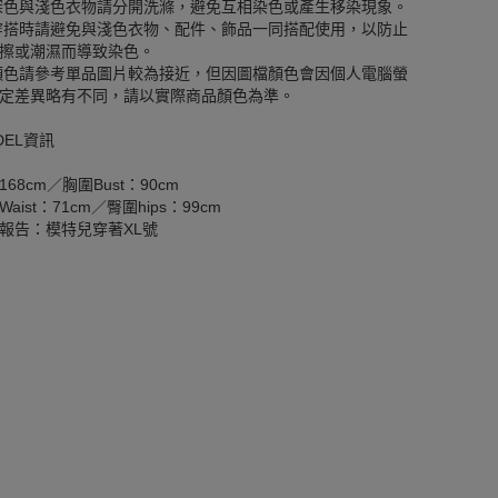
深色與淺色衣物請分開洗滌，避免互相染色或產生移染現象。
穿搭時請避免與淺色衣物、配件、飾品一同搭配使用，以防止
擦或潮濕而導致染色。
顏色請參考單品圖片較為接近，但因圖檔顏色會因個人電腦螢
定差異略有不同，請以實際商品顏色為準。
DEL資訊
168cm／胸圍Bust：90cm
aist：71cm／臀圍hips：99cm
報告：模特兒穿著XL號