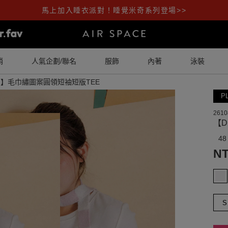
馬上加入睡衣派對！睡覺米奇系列登場>>
銷
人氣企劃/聯名
服飾
內著
泳裝
NG】毛巾繡圖案圓領短袖短版TEE
P
2610
【D
48
NT
S