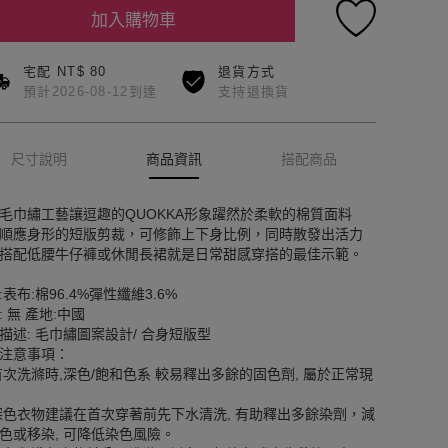
加入購物車
宅配 NT$ 80
退貨方式
預計2026-08-12到達
支持退換貨
尺寸說明
商品資訊
搭配商品
毛巾繡工藝讓逗趣的QUOKKA形象躍然於柔軟的棉質面料
順應身形的短版剪裁，可修飾上下身比例，同時散發出活力
搭配低腰牛仔褲或休閒長裙就是日常甜感穿搭的最佳示範。
:表布:棉96.4%彈性纖維3.6%
: 無 產地:中國
描述: 毛巾繡圖案設計/ 合身短版型
注意事項：
首次洗滌時,深色/飽和色系 較易釋出多餘的固色劑, 屬於正常現
深色衣物建議在首次穿著前先下水清洗, 有助釋出多餘染劑，減
色或移染, 可降低染色風險。