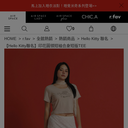
馬上加入睡衣派對！睡覺米奇系列登場>>
0
HOME
r.fav
全館熱銷
熱銷商品
Hello Kitty 聯名
【Hello Kitty聯名】印花圓領短袖合身短版TEE