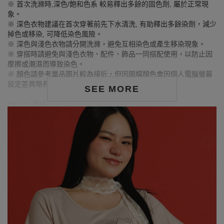
※ 首次洗滌時,深色/飽和色系 較易釋出多餘的固色劑, 屬於正常現
象。
※ 深色衣物建議在首次穿著前先下水清洗, 有助釋出多餘染劑，減少
掉色或移染, 可降低染色風險。
※ 深色與淺色衣物請分開洗滌，避免互相染色或產生移染現象。
※ 穿搭時請避免與淺色衣物、配件、飾品一同搭配使用，以防止因
摩擦或潮濕而導致染色。
※ 顏色請參考單品圖片較為接近，但因圖檔顏色會因個人電腦螢幕
設定差異略有不同，請以實際商品顏色為準。
SEE MORE
MODEL資訊
身高175cm／胸圍Bust：102cm
腰圍Waist：84cm／臀圍hips：114cm
試穿報告：模特兒穿著XL號