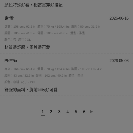
顏色特殊好看，相當實穿好搭配
謝*君
2026-06-16
身高：158 cm / 62.2 in
體重：75 kg / 165.4 lbs
胸圍：80 cm / 31.5 in
腰圍：105 cm / 41.3 in
臀圍：103 cm / 40.6 in
體型：梨型
顏色：杏
尺寸：XL
材質很舒服，圖片很可愛
Ph***ix
2026-05-06
身高：166 cm / 65.4 in
體重：70 kg / 154.4 lbs
胸圍：100 cm / 39.4 in
腰圍：83 cm / 32.7 in
臀圍：102 cm / 40.2 in
體型：梨型
顏色：咖啡
尺寸：2XL
舒服的面料，胸前kitty好可愛
1
2
3
4
5
6