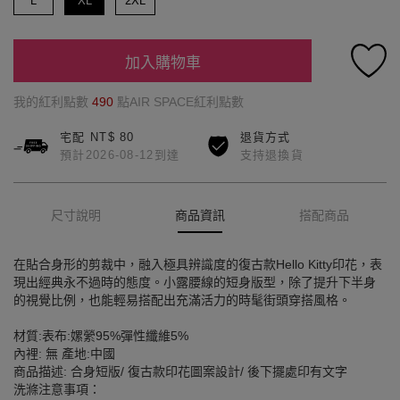
L
XL
2XL
加入購物車
我的紅利點數
490
點AIR SPACE紅利點數
宅配 NT$ 80
退貨方式
預計2026-08-12到達
支持退換貨
尺寸說明
商品資訊
搭配商品
在貼合身形的剪裁中，融入極具辨識度的復古款Hello Kitty印花，表
現出經典永不過時的態度。小露腰線的短身版型，除了提升下半身
的視覺比例，也能輕易搭配出充滿活力的時髦街頭穿搭風格。
材質:表布:嫘縈95%彈性纖維5%
內裡: 無 產地:中國
商品描述: 合身短版/ 復古款印花圖案設計/ 後下擺處印有文字
洗滌注意事項：