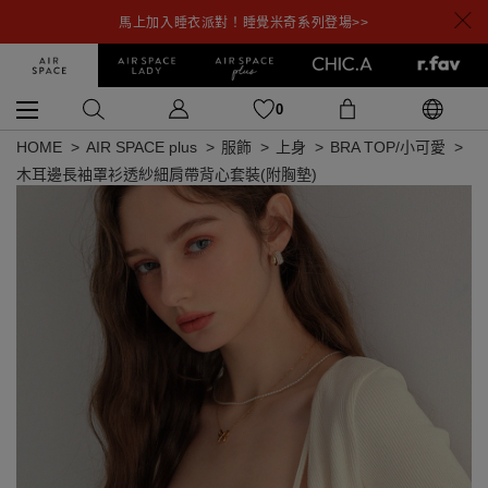
馬上加入睡衣派對！睡覺米奇系列登場>>
0
HOME
AIR SPACE plus
服飾
上身
BRA TOP/小可愛
木耳邊長袖罩衫透紗細肩帶背心套裝(附胸墊)