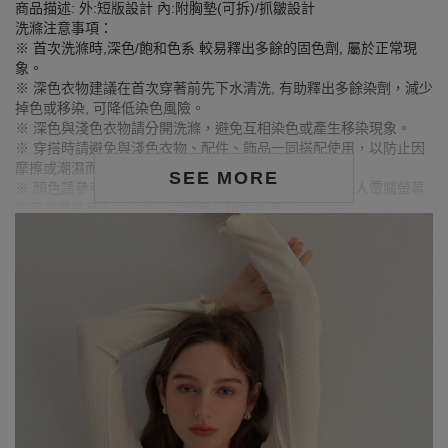
商品描述: 外:短版設計 內:附胸墊(可拆)/抓皺設計
洗滌注意事項：
※ 首次洗滌時,深色/飽和色系 較易釋出多餘的固色劑, 屬於正常現
象。
※ 深色衣物建議在首次穿著前先下水清洗, 有助釋出多餘染劑，減少
掉色或移染, 可降低染色風險。
※ 深色與淺色衣物請分開洗滌，避免互相染色或產生移染現象。
※ 穿搭時請避免與淺色衣物、配件、飾品一同搭配使用，以防止因
摩擦或潮濕而導致染色。
SEE MORE
※ 顏色請參考單品圖片較為接近，但因圖檔顏色會因個人電腦螢幕
設定差異略有不同，請以實際商品顏色為準。
MODEL資訊
身高168cm／胸圍Bust：90cm
腰圍Waist：71cm／臀圍hips：99cm
試穿報告：模特兒穿著XL號
身高176cm／胸圍Bust：84cm
腰圍Waist：63cm／臀圍hips：90cm
試穿報告：模特兒穿著S號