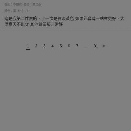
臀圍：不提供
體型：蘋果型
顏色：黑
尺寸：XL
這是我第二件買的，上一次是買淡黃色 如果外套薄一點會更好，太
厚夏天不能穿 其他質量都非常好
1
2
3
4
5
6
7
...
31