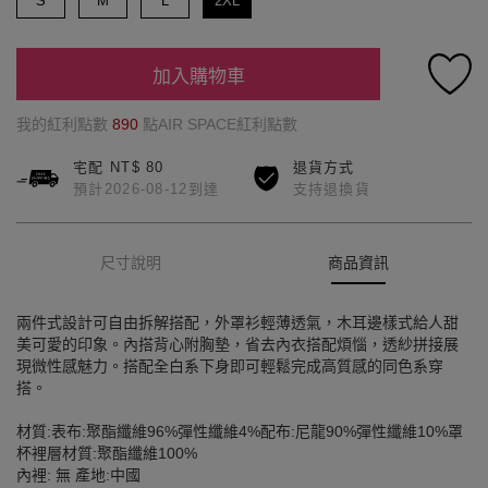
S
M
L
2XL
加入購物車
我的紅利點數
890
點AIR SPACE紅利點數
宅配 NT$ 80
退貨方式
預計2026-08-12到達
支持退換貨
尺寸說明
商品資訊
兩件式設計可自由拆解搭配，外罩衫輕薄透氣，木耳邊樣式給人甜
美可愛的印象。內搭背心附胸墊，省去內衣搭配煩惱，透紗拼接展
現微性感魅力。搭配全白系下身即可輕鬆完成高質感的同色系穿
搭。
材質:表布:聚酯纖維96%彈性纖維4%配布:尼龍90%彈性纖維10%罩
杯裡層材質:聚酯纖維100%
內裡: 無 產地:中國