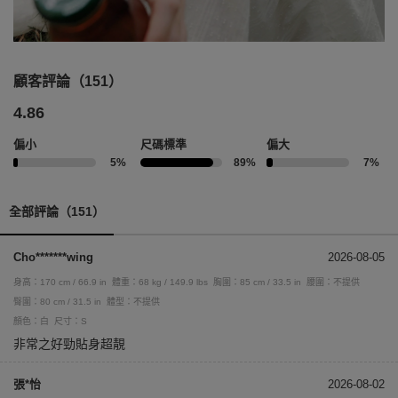
顧客評論（151）
4.86
偏小
尺碼標準
偏大
5%
89%
7%
全部評論（151）
Cho*******wing
2026-08-05
身高：170 cm / 66.9 in
體重：68 kg / 149.9 lbs
胸圍：85 cm / 33.5 in
腰圍：不提供
臀圍：80 cm / 31.5 in
體型：不提供
顏色：白
尺寸：S
非常之好勁貼身超靚
張*怡
2026-08-02