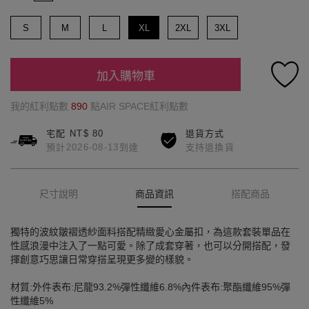
S
M
L
XL
2XL
3XL
加入購物車
我的紅利點數
890
點AIR SPACE紅利點數
宅配 NT$ 80
退貨方式
預計2026-08-13到達
支持退換貨
尺寸說明
商品資訊
搭配商品
獨特的波紋皺褶透紗面料搭配精緻愛心金屬扣，為這款套裝單品在
性感浪漫中注入了一點可愛。除了成套穿著，也可以分開搭配，發
揮創意巧思讓日常穿搭呈現更多變的樣貌。
材質:外件表布:尼龍93.2%彈性纖維6.8%內件表布:聚酯纖維95%彈
性纖維5%