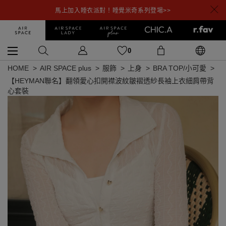
馬上加入睡衣派對！睡覺米奇系列登場>>
0
HOME
AIR SPACE plus
服飾
上身
BRA TOP/小可愛
【HEYMAN聯名】翻領愛心扣開襟波紋皺褶透紗長袖上衣細肩帶背
心套裝