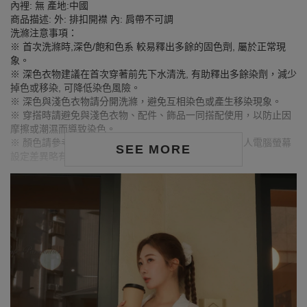
內裡: 無 產地:中國
商品描述: 外: 排扣開襟 內: 肩帶不可調
洗滌注意事項：
※ 首次洗滌時,深色/飽和色系 較易釋出多餘的固色劑, 屬於正常現
象。
※ 深色衣物建議在首次穿著前先下水清洗, 有助釋出多餘染劑，減少
掉色或移染, 可降低染色風險。
※ 深色與淺色衣物請分開洗滌，避免互相染色或產生移染現象。
※ 穿搭時請避免與淺色衣物、配件、飾品一同搭配使用，以防止因
摩擦或潮濕而導致染色。
※ 顏色請參考單品圖片較為接近，但因圖檔顏色會因個人電腦螢幕
SEE MORE
設定差異略有不同，請以實際商品顏色為準。
MODEL資訊
身高168cm／胸圍Bust：90cm
腰圍Waist：71cm／臀圍hips：99cm
試穿報告：模特兒穿著XL號
身高160cm／胸圍Bust：81cm
腰圍Waist：61cm／臀圍hips：91cm
試穿報告：模特兒穿著S號