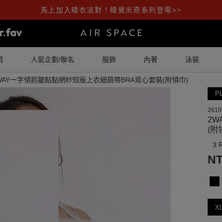
馬上加入睡衣派對！睡覺米奇系列登場>>
銷
人氣企劃/聯名
服飾
內著
泳裝
WAY一字領抓皺點點網紗短版上衣細肩帶BRA背心套裝(附領巾)
P
2610
2
(附
3 
NT
X