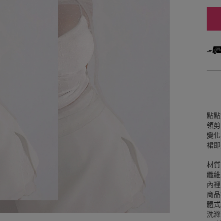
點點
領剪
變化
裙即
材質
纖維
內裡
商品
體式
洗滌