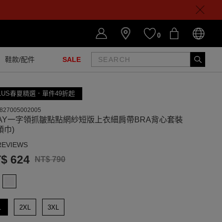
0
鞋款/配件
SALE
LUS春夏精選．單件49折起
827005002005
WAY一字領抓皺點點網紗短版上衣細肩帶BRA背心套裝
領巾)
REVIEWS
$ 624
NT$ 790
L
2XL
3XL