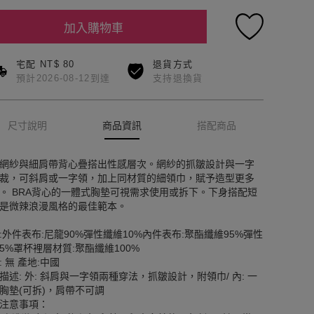
加入購物車
宅配 NT$ 80
退貨方式
預計2026-08-12到達
支持退換貨
尺寸說明
商品資訊
搭配商品
網紗與細肩帶背心疊搭出性感層次。網紗的抓皺設計與一字
裁，可斜肩或一字領，加上同材質的細領巾，賦予造型更多
。 BRA背心的一體式胸墊可視需求使用或拆下。下身搭配短
是微辣浪漫風格的最佳範本。
:外件表布:尼龍90%彈性纖維10%內件表布:聚酯纖維95%彈性
5%罩杯裡層材質:聚酯纖維100%
: 無 產地:中國
描述: 外: 斜肩與一字領兩種穿法，抓皺設計，附領巾/ 內: 一
胸墊(可拆)，肩帶不可調
注意事項：