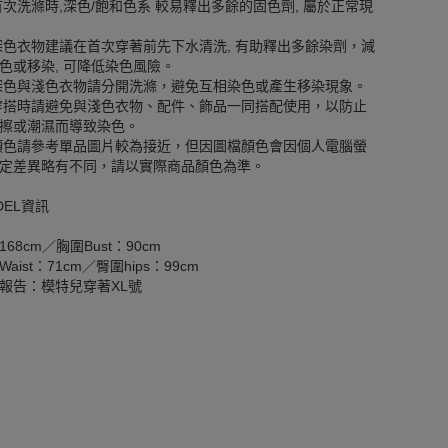
首次洗滌時,深色/飽和色系 較易釋出多餘的固色劑, 屬於正常現
深色衣物建議在首次穿著前先下水清洗, 有助釋出多餘染劑，減
色或移染, 可降低染色風險。
深色與淺色衣物請分開洗滌，避免互相染色或產生移染現象。
穿搭時請避免與淺色衣物、配件、飾品一同搭配使用，以防止
擦或潮濕而導致染色。
顏色請參考單品圖片較為接近，但因圖檔顏色會因個人電腦螢
定差異略有不同，請以實際商品顏色為準。
DEL資訊
168cm／胸圍Bust：90cm
aist：71cm／臀圍hips：99cm
報告：模特兒穿著XL號