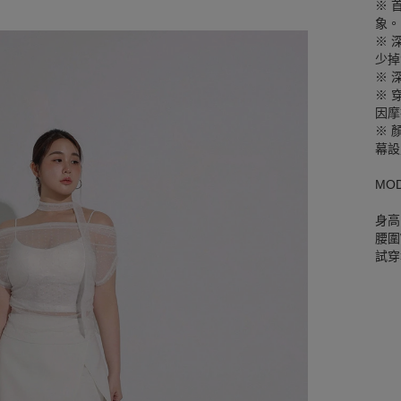
※ 
象。
※ 
少掉
※ 
※ 
因摩
※ 
幕設
MO
身高
腰圍W
試穿