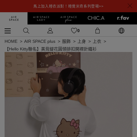
馬上加入睡衣派對！睡覺米奇系列登場>>
0
HOME
AIR SPACE plus
服飾
上身
上衣
【Hello Kitty聯名】美背緹花圓領排扣開襟針織衫