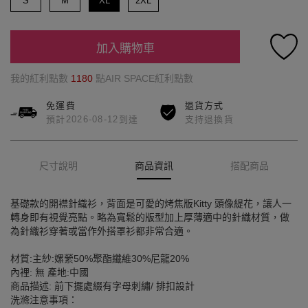
S
M
XL
2XL
加入購物車
我的紅利點數
1180
點AIR SPACE紅利點數
免運費
退貨方式
預計2026-08-12到達
支持退換貨
尺寸說明
商品資訊
搭配商品
基礎款的開襟針織衫，背面是可愛的烤焦版Kitty 頭像緹花，讓人一
轉身即有視覺亮點。略為寬鬆的版型加上厚薄適中的針織材質，做
為針織衫穿著或當作外搭罩衫都非常合適。
材質:主紗:嫘縈50%聚酯纖維30%尼龍20%
內裡: 無 產地:中國
商品描述: 前下擺處綴有字母刺繡/ 排扣設計
洗滌注意事項：