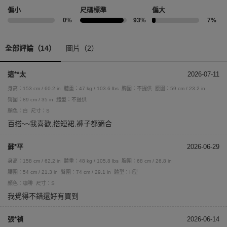
偏小
尺碼標準
偏大
0%
93%
7%
全部評論（14）
圖片（2）
這**太
2026-07-11
身高：153 cm / 60.2 in
體重：47 kg / 103.6 lbs
胸圍：不提供
腰圍：59 cm / 23.2 in
臀圍：89 cm / 35 in
體型：不提供
顏色：白
尺寸：S
百搭~~我喜歡,搭短裙,褲子都適合
蘇*平
2026-06-29
身高：158 cm / 62.2 in
體重：48 kg / 105.8 lbs
胸圍：68 cm / 26.8 in
腰圍：54 cm / 21.3 in
臀圍：74 cm / 29.1 in
體型：H型
顏色：咖啡
尺寸：S
我覺得不錯還好有買到
張*禎
2026-06-14