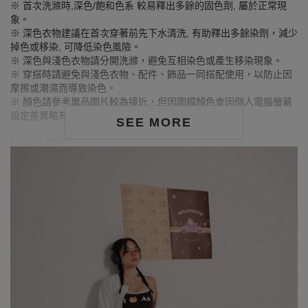
※ 首次洗滌時,深色/飽和色系 較易釋出多餘的固色劑, 屬於正常現
象。
※ 深色衣物建議在首次穿著前先下水清洗, 有助釋出多餘染劑，減少
掉色或移染, 可降低染色風險。
※ 深色與淺色衣物請分開洗滌，避免互相染色或產生移染現象。
※ 穿搭時請避免與淺色衣物、配件、飾品一同搭配使用，以防止因
摩擦或潮濕而導致染色。
※ 顏色請參考單品圖片較為接近，但因圖檔顏色會因個人電腦螢幕
設定差異略有不同，請以實際商品顏色為準。
SEE MORE
MODEL資訊
身高175cm／胸圍Bust：102cm
腰圍Waist：84cm／臀圍hips：114cm
試穿報告：模特兒穿著XL號