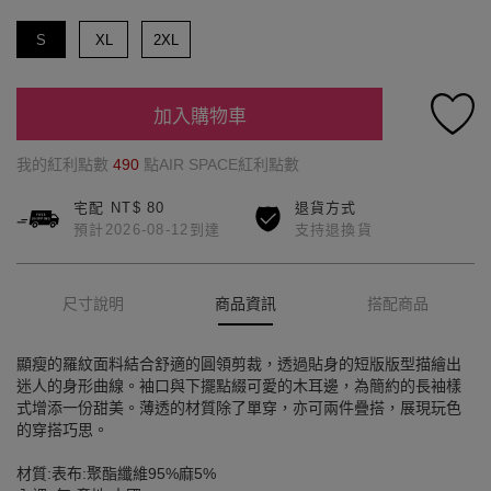
S
XL
2XL
加入購物車
我的紅利點數
490
點AIR SPACE紅利點數
宅配 NT$ 80
退貨方式
預計2026-08-12到達
支持退換貨
尺寸說明
商品資訊
搭配商品
顯瘦的羅紋面料結合舒適的圓領剪裁，透過貼身的短版版型描繪出
迷人的身形曲線。袖口與下擺點綴可愛的木耳邊，為簡約的長袖樣
式增添一份甜美。薄透的材質除了單穿，亦可兩件疊搭，展現玩色
的穿搭巧思。
材質:表布:聚酯纖維95%麻5%