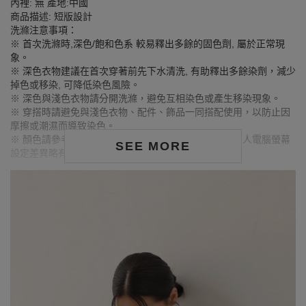
內裡: 無 產地:中國
商品描述: 短版設計
洗滌注意事項：
※ 首次洗滌時,深色/飽和色系 較易釋出多餘的固色劑, 屬於正常現
象。
※ 深色衣物建議在首次穿著前先下水清洗, 有助釋出多餘染劑，減少
掉色或移染, 可降低染色風險。
※ 深色與淺色衣物請分開洗滌，避免互相染色或產生移染現象。
※ 穿搭時請避免與淺色衣物、配件、飾品一同搭配使用，以防止因
摩擦或潮濕而導致染色。
※ 顏色請參考單品圖片較為接近，但因圖檔顏色會因個人電腦螢幕
SEE MORE
設定差異略有不同，請以實際商品顏色為準。
MODEL資訊
身高157cm／胸圍Bust：82cm
腰圍Waist：60cm／臀圍hips：62cm
試穿報告：模特兒穿著S號