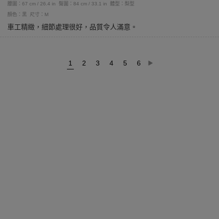
腰圍：67 cm / 26.4 in
臀圍：84 cm / 33.1 in
體型：梨型
顏色：黑
尺寸：M
車工精緻，細節處理很好，品質令人滿意。
1
2
3
4
5
6