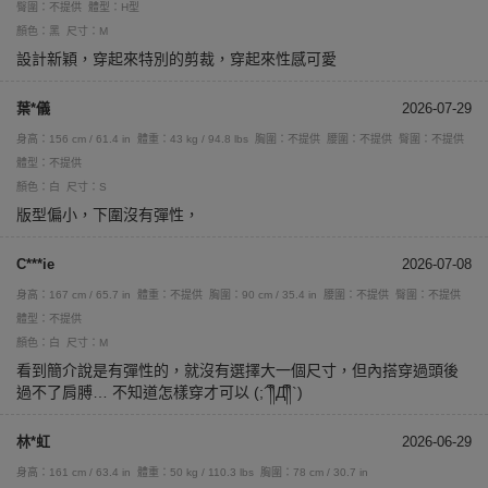
臀圍：不提供
體型：H型
顏色：黑
尺寸：M
設計新穎，穿起來特別的剪裁，穿起來性感可愛
葉*儀
2026-07-29
身高：156 cm / 61.4 in
體重：43 kg / 94.8 lbs
胸圍：不提供
腰圍：不提供
臀圍：不提供
體型：不提供
顏色：白
尺寸：S
版型偏小，下圍沒有彈性，
C***ie
2026-07-08
身高：167 cm / 65.7 in
體重：不提供
胸圍：90 cm / 35.4 in
腰圍：不提供
臀圍：不提供
體型：不提供
顏色：白
尺寸：M
看到簡介說是有彈性的，就沒有選擇大一個尺寸，但內搭穿過頭後
過不了肩膊… 不知道怎樣穿才可以 (;´༎ຶД༎ຶ`)
林*虹
2026-06-29
身高：161 cm / 63.4 in
體重：50 kg / 110.3 lbs
胸圍：78 cm / 30.7 in