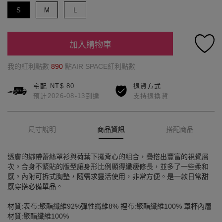
S
M
L
加入購物車
我的紅利點數
890
點AIR SPACE紅利點數
宅配 NT$ 80
退貨方式
預計2026-08-13到達
支持退換貨
尺寸說明
商品資訊
搭配商品
透膚的綁帶蕾絲罩衫與荷葉下擺背心的組合，疊搭出豐富的視覺層
次。合身不緊貼的版型讓身形比例顯得纖瘦修長，並多了一些柔和
感。內附可拆式胸墊，隨需求靈活使用，非常方便。是一款日常甜
感穿搭必備單品。
材質:表布:聚酯纖維92%彈性纖維8% 裡布:聚酯纖維100% 罩杯內層
材質:聚酯纖維100%