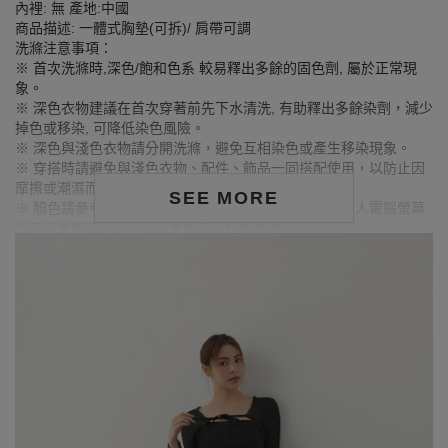
內裡: 無 產地:中國
商品描述: 一體式胸墊(可拆)/ 肩帶可調
洗滌注意事項：
※ 首次洗滌時,深色/飽和色系 較易釋出多餘的固色劑, 屬於正常現
象。
※ 深色衣物建議在首次穿著前先下水清洗, 有助釋出多餘染劑，減少
掉色或移染, 可降低染色風險。
※ 深色與淺色衣物請分開洗滌，避免互相染色或產生移染現象。
※ 穿搭時請避免與淺色衣物、配件、飾品一同搭配使用，以防止因
摩擦或潮濕而導致染色。
SEE MORE
※ 顏色請參考單品圖片較為接近，但因圖檔顏色會因個人電腦螢幕
設定差異略有不同，請以實際商品顏色為準。
MODEL資訊
身高165cm／ 胸圍Bust：81cm
腰圍Waist：61cm／臀圍hips：87cm
試穿報告：模特兒穿著S號