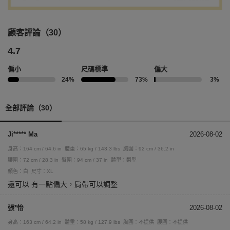
顧客評論（30）
4.7
偏小
尺碼標準
偏大
24%
73%
3%
全部評論（30）
Ji***** Ma
2026-08-02
身高：164 cm / 64.6 in
體重：65 kg / 143.3 lbs
胸圍：92 cm / 36.2 in
腰圍：72 cm / 28.3 in
臀圍：94 cm / 37 in
體型：梨型
顏色：白
尺寸：XL
還可以 有一點偏大，肩帶可以調整
張*怡
2026-08-02
身高：163 cm / 64.2 in
體重：58 kg / 127.9 lbs
胸圍：不提供
腰圍：不提供