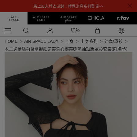
馬上加入睡衣派對！睡覺米奇系列登場>>
0
HOME
AIR SPACE LADY
上身
上身系列
外套/罩衫
木耳邊蕾絲荷葉傘擺細肩帶背心綁帶喇叭袖短版罩衫套裝(附胸墊)