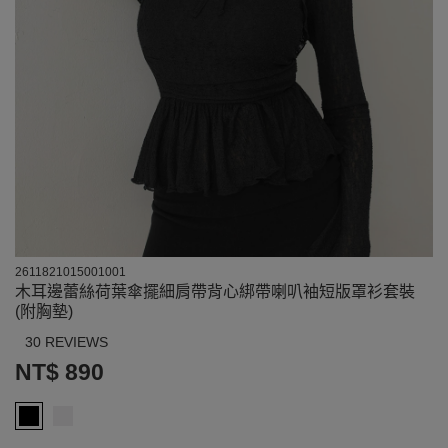
2611821015001001
木耳邊蕾絲荷葉傘擺細肩帶背心綁帶喇叭袖短版罩衫套裝
(附胸墊)
30 REVIEWS
NT$ 890