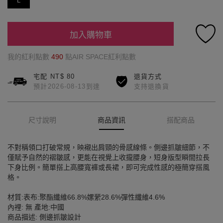
L
加入購物車
我的紅利點數
490
點AIR SPACE紅利點數
宅配 NT$ 80
退貨方式
預計2026-08-13到達
支持退換貨
尺寸說明
商品資訊
搭配商品
不對稱領口打破常規，映襯出肩頸的骨感線條。側邊抓皺細節，不
僅賦予自然的褶皺感，更能在視覺上收攏腰身，短身版型瞬間拉長
下身比例。簡單搭上高腰寬褲或長裙，即可完成性感的極簡穿搭風
格。
材質:表布:聚酯纖維66.8%嫘縈28.6%彈性纖維4.6%
內裡: 無 產地:中國
商品描述: 側邊抓皺設計