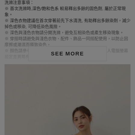
洗滌注意事項：
※ 首次洗滌時,深色/飽和色系 較易釋出多餘的固色劑, 屬於正常現
象。
※ 深色衣物建議在首次穿著前先下水清洗, 有助釋出多餘染劑，減少
掉色或移染, 可降低染色風險。
※ 深色與淺色衣物請分開洗滌，避免互相染色或產生移染現象。
※ 穿搭時請避免與淺色衣物、配件、飾品一同搭配使用，以防止因
摩擦或潮濕而導致染色。
※ 顏色請參考單品圖片較為接近，但因圖檔顏色會因個人電腦螢幕
SEE MORE
設定差異略有不同，請以實際商品顏色為準。
MODEL資訊
身高165cm／ 胸圍Bust：81cm
腰圍Waist：61cm／臀圍hips：87cm
試穿報告：模特兒穿著S號