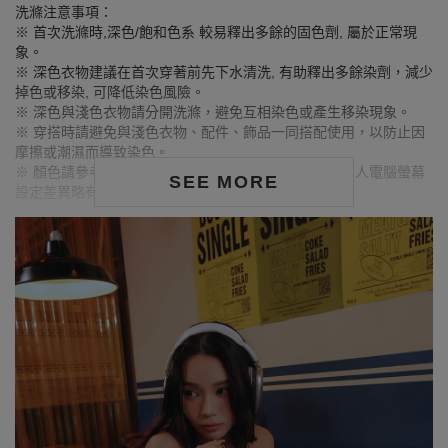
洗滌注意事項：
※ 首次洗滌時,深色/飽和色系 較易釋出多餘的固色劑, 屬於正常現
象。
※ 深色衣物建議在首次穿著前先下水清洗, 有助釋出多餘染劑，減少
掉色或移染, 可降低染色風險。
※ 深色與淺色衣物請分開洗滌，避免互相染色或產生移染現象。
※ 穿搭時請避免與淺色衣物、配件、飾品一同搭配使用，以防止因
摩擦或潮濕而導致染色。
※ 顏色請參考單品圖片較為接近，但因圖檔顏色會因個人電腦螢幕
SEE MORE
設定差異略有不同，請以實際商品顏色為準。
MODEL資訊
身高157cm／胸圍Bust：82cm
腰圍Waist：60cm／臀圍hips：62cm
試穿報告：模特兒穿著S號