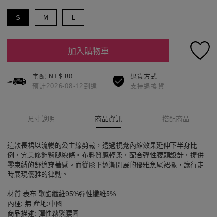
S
M
L
加入購物車
宅配 NT$ 80
退貨方式
預計2026-08-12到達
支持退換貨
尺寸說明
商品資訊
搭配商品
這款長裙以流暢的公主線剪裁，透過視覺內縮效果延伸下半身比
例，完美修飾臀腿線條。布料質感輕柔，配合彈性腰頭設計，提供
零束縛的舒適穿著感。而從膝下逐漸開展的優雅魚尾裙擺，讓行走
時展現優雅的律動。
材質:表布:聚酯纖維95%彈性纖維5%
內裡: 無 產地:中國
商品描述: 彈性鬆緊腰圍