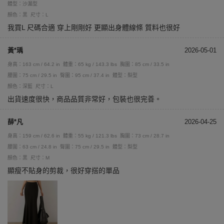
體型：沙漏型
顏色：黑
尺寸：L
我買L 尺碼合適 穿上剛剛好 更顯出身體線條 質料也很好
黃*瑀
2026-05-01
身高：163 cm / 64.2 in
體重：65 kg / 143.3 lbs
胸圍：85 cm / 33.5 in
腰圍：75 cm / 29.5 in
臀圍：95 cm / 37.4 in
體型：梨型
顏色：深藍
尺寸：L
出貨速度很快，商品品質非常好，包裝也很完善。
薛*凡
2026-04-25
身高：159 cm / 62.6 in
體重：55 kg / 121.3 lbs
胸圍：73 cm / 28.7 in
腰圍：63 cm / 24.8 in
臀圍：75 cm / 29.5 in
體型：梨型
顏色：黑
尺寸：M
顯瘦不貼身的剪裁，很好穿搭的單品