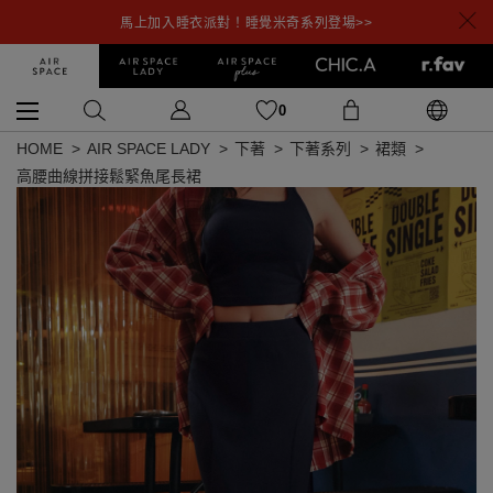
馬上加入睡衣派對！睡覺米奇系列登場>>
0
HOME
AIR SPACE LADY
下著
下著系列
裙類
高腰曲線拼接鬆緊魚尾長裙