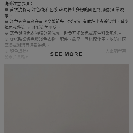
洗滌注意事項：
※ 首次洗滌時,深色/飽和色系 較易釋出多餘的固色劑, 屬於正常現
象。
※ 深色衣物建議在首次穿著前先下水清洗, 有助釋出多餘染劑，減少
掉色或移染, 可降低染色風險。
※ 深色與淺色衣物請分開洗滌，避免互相染色或產生移染現象。
※ 穿搭時請避免與淺色衣物、配件、飾品一同搭配使用，以防止因
摩擦或潮濕而導致染色。
※ 顏色請參考單品圖片較為接近，但因圖檔顏色會因個人電腦螢幕
SEE MORE
設定差異略有不同，請以實際商品顏色為準。
MODEL資訊
身高157cm／胸圍Bust：82cm
腰圍Waist：60cm／臀圍hips：62cm
試穿報告：模特兒穿著S號