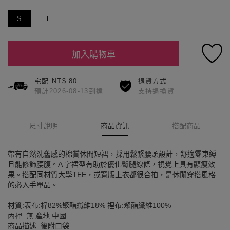
S
L
加入購物車
宅配 NT$ 80
退貨方式
預計2026-08-13到達
支持退換貨
尺寸說明
商品資訊
搭配商品
帶有自然洗舊感的棉質休閒短裙，採用鬆緊腰頭設計，舒適零束縛
且能修飾腰腹。A 字裙型有助於優化臀腿線條，視覺上具有顯瘦效
果。搭配同材質大學TEE，或寬版上衣都很合拍，是休閒穿搭風格
的必入手單品。
材質:表布:棉82%聚酯纖維18% 裡布:聚酯纖維100%
內裡: 無 產地:中國
商品描述: 後附口袋