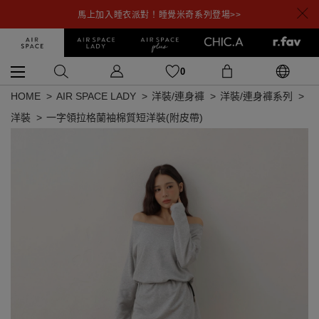
馬上加入睡衣派對！睡覺米奇系列登場>>
0
HOME
AIR SPACE LADY
洋裝/連身褲
洋裝/連身褲系列
洋裝
一字領拉格蘭袖棉質短洋裝(附皮帶)