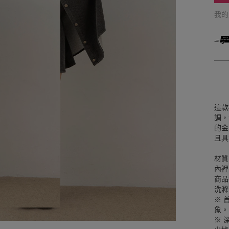
我
這款
調，
的金
且具
材質
內裡
商品
洗滌
※ 
象。
※ 