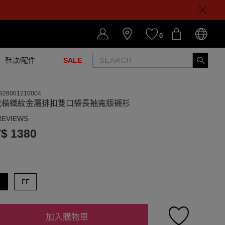
0
鞋款/配件
SALE
826001210004
洗橫織紋金屬排扣雙口袋長袖寬版襯衫
REVIEWS
$ 1380
FF
加入購物車