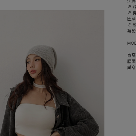
少掉
※ 
※ 
因摩
※ 
幕設
MO
身高
腰圍W
試穿