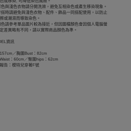
色或移染, 可降低染色風險。
深色與淺色衣物請分開洗滌，避免互相染色或產生移染現象。
穿搭時請避免與淺色衣物、配件、飾品一同搭配使用，以防止
擦或潮濕而導致染色。
顏色請參考單品圖片較為接近，但因圖檔顏色會因個人電腦螢
定差異略有不同，請以實際商品顏色為準。
DEL資訊
157cm／胸圍Bust：82cm
aist：60cm／臀圍hips：62cm
報告：模特兒穿著F號