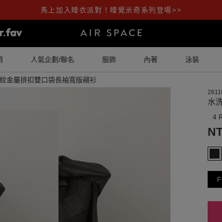
馬上加入睡衣派對！睡覺米奇系列登場>>
銷
人氣企劃/聯名
服飾
內著
泳裝
紋金屬排扣雙口袋長袖寬版襯衫
2611
水
4 
NT
F