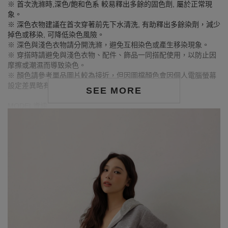
※ 首次洗滌時,深色/飽和色系 較易釋出多餘的固色劑, 屬於正常現
象。
※ 深色衣物建議在首次穿著前先下水清洗, 有助釋出多餘染劑，減少
掉色或移染, 可降低染色風險。
※ 深色與淺色衣物請分開洗滌，避免互相染色或產生移染現象。
※ 穿搭時請避免與淺色衣物、配件、飾品一同搭配使用，以防止因
摩擦或潮濕而導致染色。
※ 顏色請參考單品圖片較為接近，但因圖檔顏色會因個人電腦螢幕
設定差異略有不同，請以實際商品顏色為準。
SEE MORE
MODEL資訊
身高157cm／胸圍Bust：82cm
腰圍Waist：60cm／臀圍hips：62cm
試穿報告：模特兒穿著S號