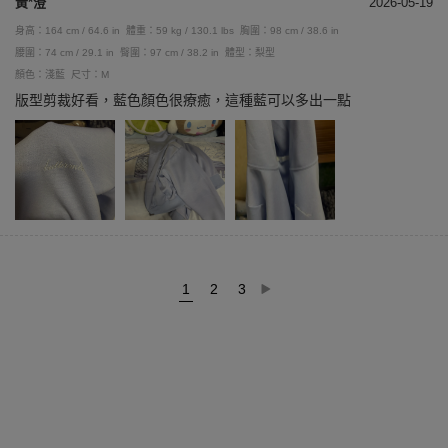
黃*澄
2026-05-19
身高：164 cm / 64.6 in
體重：59 kg / 130.1 lbs
胸圍：98 cm / 38.6 in
腰圍：74 cm / 29.1 in
臀圍：97 cm / 38.2 in
體型：梨型
顏色：淺藍
尺寸：M
版型剪裁好看，藍色顏色很療癒，這種藍可以多出一點
1
2
3