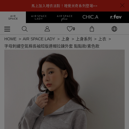
馬上加入睡衣派對！睡覺米奇系列登場>>
0
HOME
AIR SPACE LADY
上身
上身系列
上衣
字母刺繡空氣棉長袖短版連帽拉鍊外套 點點款/素色款