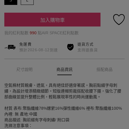
S
L
加入購物車
我的紅利點數
990
點AIR SPACE紅利點數
免運費
退貨方式
預計2026-08-12到達
支持退換貨
尺寸說明
商品資訊
搭配商品
空氣棉材質親膚、透氣，具有絕佳舒適穿著感。胸前點綴字母刺
繡，為設計增添精緻細節。短版連帽剪裁搭配收腰下擺，強化了腰
部曲線並提升整體比例，輕鬆展現率性的時尚運動風。
材質:表布:聚酯纖維78%嫘縈16%彈性纖維6% 裡布:聚酯纖維100%
內裡: 無 產地:中國
商品描述: 胸前綴有字母刺繡/ 附口袋
洗滌注意事項：