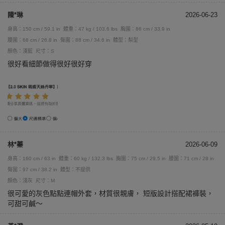
陳*琳
2026-06-23
身高：150 cm / 59.1 in
體重：47 kg / 103.6 lbs
胸圍：86 cm / 33.9 in
腰圍：68 cm / 26.8 in
臀圍：88 cm / 34.6 in
體型：梨型
顏色：淺藍
尺寸：S
很好看細節做得很好很好穿
林*蓁
2026-06-09
身高：160 cm / 63 in
體重：60 kg / 132.3 lbs
胸圍：75 cm / 29.5 in
腰圍：71 cm / 28 in
臀圍：97 cm / 38.2 in
體型：不提供
顏色：淺灰
尺寸：M
很可愛的灰色點點連帽外套，材質很親膚， 短版設計搭配裙褲裝，
可甜可鹹～