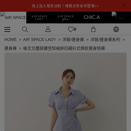
馬上加入睡衣派對！睡覺米奇系列登場>>
0
HOME
AIR SPACE LADY
洋裝/連身褲
洋裝/連身褲系列
連身褲
後交叉腰部鏤空短袖排扣襯衫式條紋連身短褲