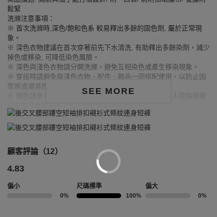
鬆緊
洗滌注意事項：
※ 首次洗滌時,深色/飽和色系 較易釋出多餘的固色劑, 屬於正常現
象。
※ 深色衣物建議在首次穿著前先下水清洗, 有助釋出多餘染劑，減少
掉色或移染, 可降低染色風險。
※ 深色與淺色衣物請分開洗滌，避免互相染色或產生移染現象。
※ 穿搭時請避免與淺色衣物、配件、飾品一同搭配使用，以防止因
摩擦或潮濕而導致染色。
SEE MORE
※ 顏色請參考單品圖片較為接近，但因圖檔顏色會因個人電腦螢幕
設定差異略有不同，請以實際商品顏色為準。
MODEL資訊
身高165cm／ 胸圍Bust：81cm
顧客評論（12）
腰圍Waist：61cm／臀圍hips：87cm
試穿報告：模特兒穿著S號
4.83
偏小
尺碼標準
偏大
0%
100%
0%