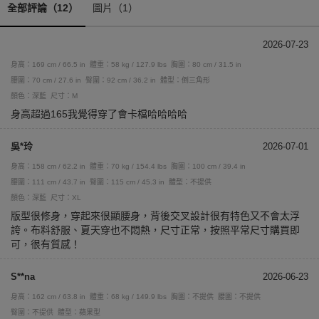
全部評論（12）
圖片（1）
2026-07-23
身高：169 cm / 66.5 in
體重：58 kg / 127.9 lbs
胸圍：80 cm / 31.5 in
腰圍：70 cm / 27.6 in
臀圍：92 cm / 36.2 in
體型：倒三角形
顏色：深藍
尺寸：M
身高超過165我覺得穿了會卡檔哈哈哈哈
吳*玲
2026-07-01
身高：158 cm / 62.2 in
體重：70 kg / 154.4 lbs
胸圍：100 cm / 39.4 in
腰圍：111 cm / 43.7 in
臀圍：115 cm / 45.3 in
體型：不提供
顏色：深藍
尺寸：XL
版型很修身，穿起來很顯腰身，背後交叉設計很有特色又不會太浮
誇。布料舒服、夏天穿也不悶熱，尺寸正常，按照平常尺寸購買即
可，很有質感！
S**na
2026-06-23
身高：162 cm / 63.8 in
體重：68 kg / 149.9 lbs
胸圍：不提供
腰圍：不提供
臀圍：不提供
體型：蘋果型