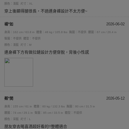
顏色：淺藍
尺寸：XL
穿上後顯得腿很長，不過連身褲設計不太方便~
楊*如
2026-06-02
身高：162 cm / 63.8 in
體重：48 kg / 105.8 lbs
胸圍：不提供
腰圍：67 cm / 26.4 in
臀圍：不提供
體型：不提供
顏色：淺藍
尺寸：M
連身褲下方有做拉鏈設計方便穿脫，背後小性感
蔡*閔
2026-05-12
身高：155 cm / 61 in
體重：60 kg / 132.3 lbs
胸圍：80 cm / 31.5 in
腰圍：74 cm / 29.1 in
臀圍：85 cm / 33.5 in
體型：不提供
顏色：深藍
尺寸：L
朋友穿去喝喜酒超好看的!!整體適合