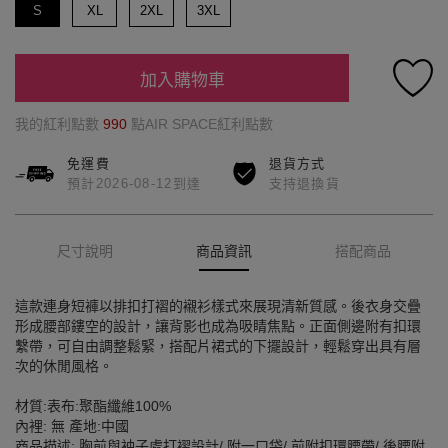
S
XL
2XL
3XL
加入購物車
我的紅利點數
990
點AIR SPACE紅利點數
免運費
退貨方式
預計2026-08-12到達
支持退換貨
尺寸說明
商品資訊
搭配商品
這款連身短褲以排扣打褶的襯衫樣式來展現清新質感。後衣身交疊
形成腰部鏤空的設計，讓背影也成為吸睛焦點。正面側邊附有扣環
繫帶，可自由調整鬆緊，搭配片裙式的下擺設計，輕鬆穿出具有層
次的休閒風格。
材質:表布:聚酯纖維100%
內裡: 無 產地:中國
商品描述: 胸前與袖子處打褶設計/ 附一口袋/ 前附扣環腰帶/ 後腰附