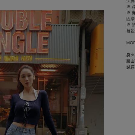
少掉
※ 
※ 
因摩
※ 
幕設
MO
身高
腰圍W
試穿