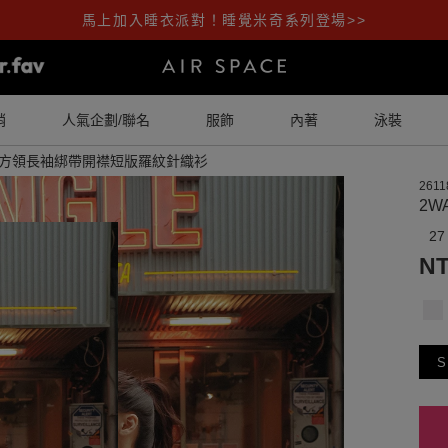
馬上加入睡衣派對！睡覺米奇系列登場>>
銷
人氣企劃/聯名
服飾
內著
泳裝
 大方領長袖綁帶開襟短版羅紋針織衫
2611
2W
27
NT
S