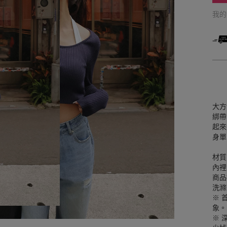
我
大方
綁帶
起來
身單
材質
內裡
商品
洗滌
※ 
象。
※ 