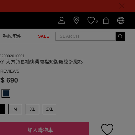
0
鞋款/配件
SALE
829002010001
AY 大方領長袖綁帶開襟短版羅紋針織衫
 REVIEWS
$ 690
M
XL
2XL
加入購物車