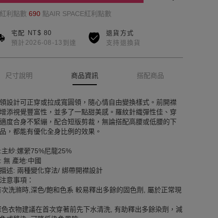
的紅利點數
690
點AIR SPACE紅利點數
宅配 NT$ 80
退貨方式
預計2026-08-13到達
支持退換貨
尺寸說明
商品資訊
搭配商品
領設計可正穿或拉成寬圓領，隨心情自由變換樣式。前開襟
增添視覺豐富性，並多了一點甜美感。羅紋針織彈性佳、穿
適度合身不緊繃，配合短版剪裁，無論搭配高腰或低腰的下
品，都能有優化全身比例的效果。
:主紗:嫘縈75%尼龍25%
: 無 產地:中國
描述: 兩種變化穿法/ 綁帶開襟設計
注意事項：
首次洗滌時,深色/飽和色系 較易釋出多餘的固色劑, 屬於正常現
深色衣物建議在首次穿著前先下水清洗, 有助釋出多餘染劑，減