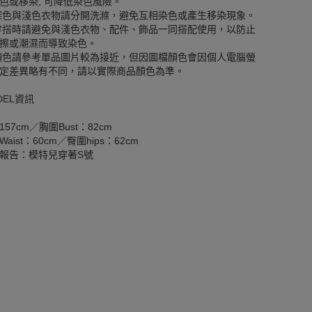
色或移染, 可降低染色風險。
深色與淺色衣物請分開洗滌，避免互相染色或產生移染現象。
穿搭時請避免與淺色衣物、配件、飾品一同搭配使用，以防止
擦或潮濕而導致染色。
顏色請參考單品圖片較為接近，但因圖檔顏色會因個人電腦螢
定差異略有不同，請以實際商品顏色為準。
DEL資訊
157cm／胸圍Bust：82cm
aist：60cm／臀圍hips：62cm
報告：模特兒穿著S號