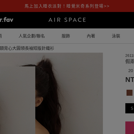
馬上加入睡衣派對！睡覺米奇系列登場>>
銷
人氣企劃/聯名
服飾
內著
泳裝
頸背心大圓領長袖短版針織衫
2611
假
20
NT
S