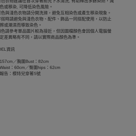
深色衣物建議在首次穿著前先下水清洗, 有助釋出多餘染劑，減
色或移染, 可降低染色風險。
深色與淺色衣物請分開洗滌，避免互相染色或產生移染現象。
穿搭時請避免與淺色衣物、配件、飾品一同搭配使用，以防止
擦或潮濕而導致染色。
顏色請參考單品圖片較為接近，但因圖檔顏色會因個人電腦螢
定差異略有不同，請以實際商品顏色為準。
DEL資訊
157cm／胸圍Bust：82cm
aist：60cm／臀圍hips：62cm
報告：模特兒穿著S號