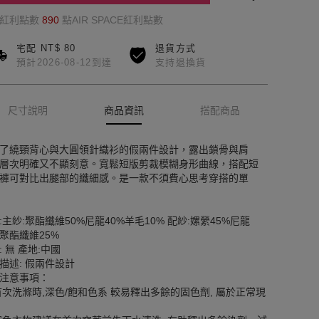
的紅利點數
890
點AIR SPACE紅利點數
宅配 NT$ 80
退貨方式
預計2026-08-12到達
支持退換貨
尺寸說明
商品資訊
搭配商品
了繞頸背心與大圓領針織衫的假兩件設計，露出鎖骨與肩
層次明確又不顯刻意。寬鬆短版剪裁模糊身形曲線，搭配短
褲可對比出腿部的纖細感。是一款不須費心思考穿搭的單
:主紗:聚酯纖維50%尼龍40%羊毛10% 配紗:嫘縈45%尼龍
%聚酯纖維25%
: 無 產地:中國
描述: 假兩件設計
注意事項：
首次洗滌時,深色/飽和色系 較易釋出多餘的固色劑, 屬於正常現