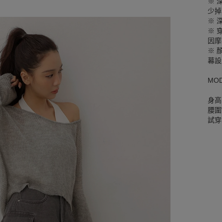
※ 
少掉
※ 
※ 
因摩
※ 
幕設
MO
身高
腰圍W
試穿