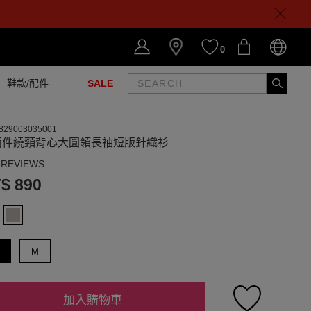
0
鞋款/配件
SALE
829003035001
兩件繞頸背心大圓領長袖短版針織衫
 REVIEWS
$ 890
M
加入購物車