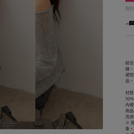
我
結合
線，
裙短
品。
材質
30
內裡
商品
洗滌
※ 
象。