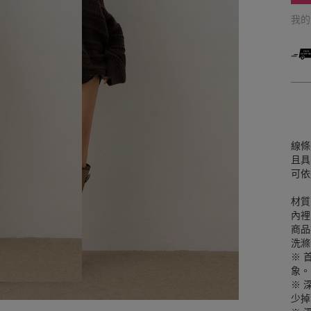
我
線條
且具
可依
材質
內裡
商品
洗滌
※ 
象。
※ 
少掉