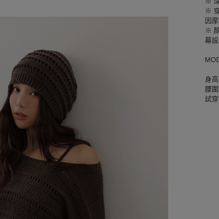
※ 
※ 
因摩
※ 
幕設
MO
身高
腰圍W
試穿