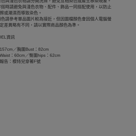
深色與淺色衣物請分開洗滌，避免互相染色或產生移染現象。
穿搭時請避免與淺色衣物、配件、飾品一同搭配使用，以防止
擦或潮濕而導致染色。
顏色請參考單品圖片較為接近，但因圖檔顏色會因個人電腦螢
定差異略有不同，請以實際商品顏色為準。
DEL資訊
157cm／胸圍Bust：82cm
aist：60cm／臀圍hips：62cm
報告：模特兒穿著F號