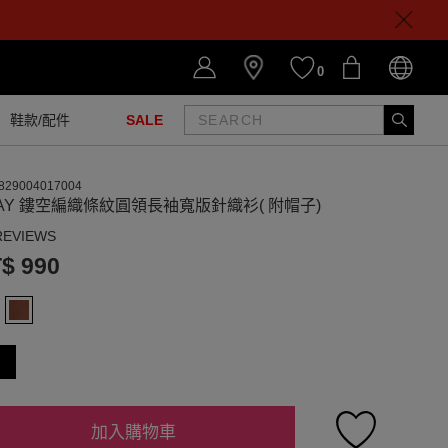
0
鞋款/配件
SALE
829004017004
AY 鏤空編織條紋圓領長袖寬版針織衫( 附帽子)
REVIEWS
$ 990
加入購物車