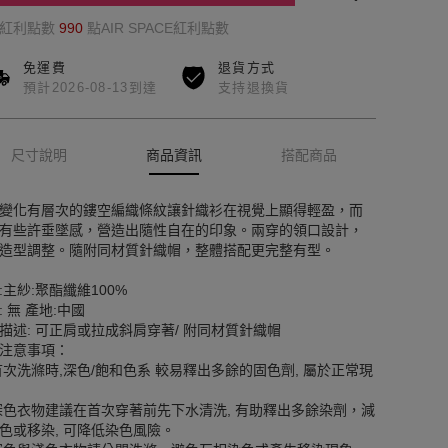
的紅利點數
990
點AIR SPACE紅利點數
免運費
退貨方式
預計2026-08-13到達
支持退換貨
尺寸說明
商品資訊
搭配商品
變化有層次的鏤空編織條紋讓針織衫在視覺上顯得輕盈，而
有些許垂墜感，營造出隨性自在的印象。兩穿的領口設計，
造型調整。隨附同材質針織帽，整體搭配更完整有型。
:主紗:聚酯纖維100%
: 無 產地:中國
描述: 可正肩或拉成斜肩穿著/ 附同材質針織帽
注意事項：
首次洗滌時,深色/飽和色系 較易釋出多餘的固色劑, 屬於正常現
深色衣物建議在首次穿著前先下水清洗, 有助釋出多餘染劑，減
色或移染, 可降低染色風險。