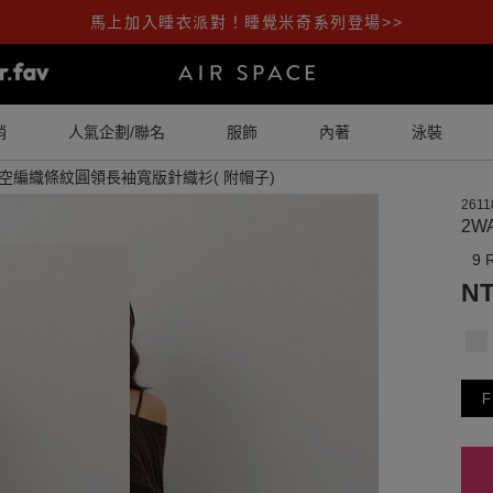
馬上加入睡衣派對！睡覺米奇系列登場>>
銷
人氣企劃/聯名
服飾
內著
泳裝
 鏤空編織條紋圓領長袖寬版針織衫( 附帽子)
2611
2W
9 
NT
F