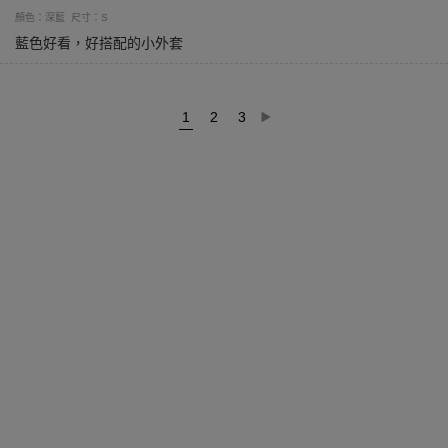
顏色：深藍
尺寸：S
藍色好看，好搭配的小外套
1
2
3