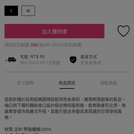
S
M
加入購物車
我的紅利點數
590
點AIR SPACE紅利點數
宅配 NT$ 80
退貨方式
預計2026-08-13到達
支持退換貨
尺寸說明
商品資訊
搭配商品
這款針織衫採用經典圓領搭配同色系排扣，展現俐落甜美的氣息。
袖口與下擺的羅紋收口設計結合微短版剪裁，能修飾身形比例，無
論單穿或作為層次外搭，皆能打造出多變且具質感的日常穿搭風
格。
材質:主紗:聚酯纖維100%