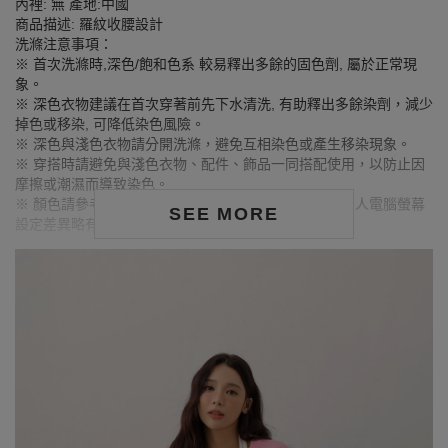
內裡: 無 產地:中國
商品描述: 羅紋收腰設計
洗滌注意事項：
※ 首次洗滌時,深色/飽和色系 較易釋出多餘的固色劑, 屬於正常現
象。
※ 深色衣物建議在首次穿著前先下水清洗, 有助釋出多餘染劑，減少
掉色或移染, 可降低染色風險。
※ 深色與淺色衣物請分開洗滌，避免互相染色或產生移染現象。
※ 穿搭時請避免與淺色衣物、配件、飾品一同搭配使用，以防止因
摩擦或潮濕而導致染色。
※ 顏色請參考單品圖片較為接近，但因圖檔顏色會因個人電腦螢幕
SEE MORE
設定差異略有不同，請以實際商品顏色為準。
MODEL資訊
身高157cm／胸圍Bust：82cm
腰圍Waist：60cm／臀圍hips：62cm
試穿報告：模特兒穿著S號