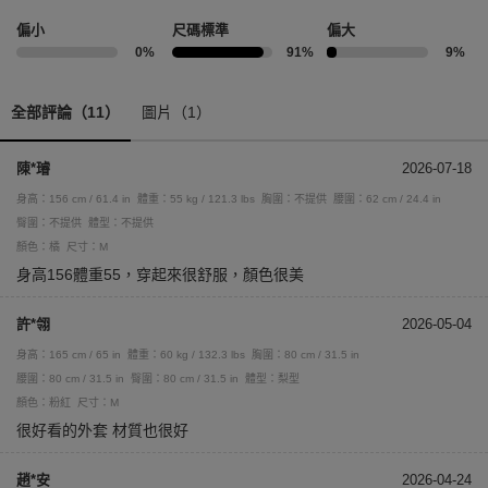
偏小
尺碼標準
偏大
0%
91%
9%
全部評論（11）
圖片（1）
陳*璿
2026-07-18
身高：156 cm / 61.4 in
體重：55 kg / 121.3 lbs
胸圍：不提供
腰圍：62 cm / 24.4 in
臀圍：不提供
體型：不提供
顏色：橘
尺寸：M
身高156體重55，穿起來很舒服，顏色很美
許*翎
2026-05-04
身高：165 cm / 65 in
體重：60 kg / 132.3 lbs
胸圍：80 cm / 31.5 in
腰圍：80 cm / 31.5 in
臀圍：80 cm / 31.5 in
體型：梨型
顏色：粉紅
尺寸：M
很好看的外套 材質也很好
趙*安
2026-04-24