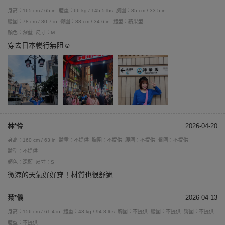
身高：165 cm / 65 in
體重：66 kg / 145.5 lbs
胸圍：85 cm / 33.5 in
腰圍：78 cm / 30.7 in
臀圍：88 cm / 34.6 in
體型：蘋果型
顏色：深藍
尺寸：M
穿去日本暢行無阻☺️
林*伶
2026-04-20
身高：160 cm / 63 in
體重：不提供
胸圍：不提供
腰圍：不提供
臀圍：不提供
體型：不提供
顏色：深藍
尺寸：S
微涼的天氣好好穿！材質也很舒適
葉*儀
2026-04-13
身高：156 cm / 61.4 in
體重：43 kg / 94.8 lbs
胸圍：不提供
腰圍：不提供
臀圍：不提供
體型：不提供