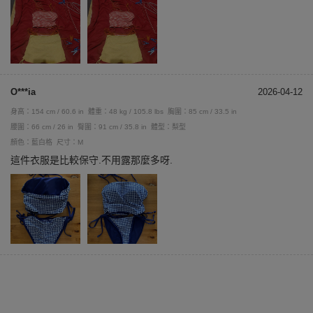
O***ia
2026-04-12
身高：154 cm / 60.6 in
體重：48 kg / 105.8 lbs
胸圍：85 cm / 33.5 in
腰圍：66 cm / 26 in
臀圍：91 cm / 35.8 in
體型：梨型
顏色：藍白格
尺寸：M
這件衣服是比較保守.不用露那麼多呀.