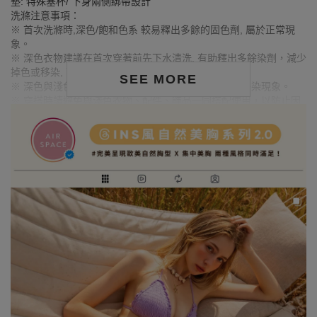
墊: 特殊塞杯/ 下身兩側綁帶設計
洗滌注意事項：
※ 首次洗滌時,深色/飽和色系 較易釋出多餘的固色劑, 屬於正常現
象。
※ 深色衣物建議在首次穿著前先下水清洗, 有助釋出多餘染劑，減少
掉色或移染, 可降低染色風險。
SEE MORE
※ 深色與淺色衣物請分開洗滌，避免互相染色或產生移染現象。
※ 穿搭時請避免與淺色衣物、配件、飾品一同搭配使用，以防止因
摩擦或潮濕而導致染色。
※ 顏色請參考單品圖片較為接近，但因圖檔顏色會因個人電腦螢幕
設定差異略有不同，請以實際商品顏色為準。
MODEL資訊
身高173cm／胸圍Bust：83cm
腰圍Waist：57cm／臀圍hips：88cm
試穿報告：模特兒穿著S號
比基尼
泳褲