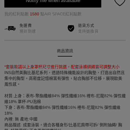
Notify me when available
我的紅利點數
1580
點AIR SPACE紅利點數
免運費
退貨方式
預計到達
支持退換貨
商品資訊
*套裝款請以上身罩杯尺寸進行挑選，配套泳褲綁繩皆可調整大小
INS自然美胸比基尼系列，透過特殊機能設計的胸墊，打造出自然且
集中的胸型。高密度記憶棉富有彈性，貼合胸部不位移，展現歐美
風性感。
材質:上身：表布-聚酯纖維84% 彈性纖維16% 裡布-尼龍82% 彈性纖
維18% 罩杯-PU泡棉
下身：表布-聚酯纖維84% 彈性纖維16% 裡布-尼龍82% 彈性纖維
18%
內裡: 無 產地:中國
商品描述: 成套泳裝，適合各種身形/比基尼肩帶可拆/ 側附抽繩/ 胸