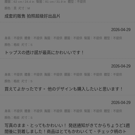
腰圍：62 cm / 24.4 in
臀圍：81 cm / 31.9 in
體型：不提供
顏色：黑
尺寸：M
成套的販售 拍照超級好出品片
2026-04-29
身高：不提供
體重：不提供
胸圍：不提供
腰圍：不提供
臀圍：不提供
體型：不提供
顏色：格紋
尺寸：S
トップスの透け感が最高にかわいいです！
2026-04-29
身高：不提供
體重：不提供
胸圍：不提供
腰圍：不提供
臀圍：不提供
體型：不提供
顏色：格紋
尺寸：S
買えてよかったです。 他のデザインも購入したいと思います！
2026-04-29
身高：不提供
體重：不提供
胸圍：不提供
腰圍：不提供
臀圍：不提供
體型：不提供
顏色：格紋
尺寸：S
写真のまま、とってもかわいい！ 発送通知がきてからちょうど1週
間後に到着しました！商品はとてもかわいくて、チェック柄のト