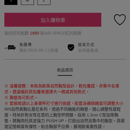
S
M
L
加入購物車
我的紅利點數
1880
點AIR SPACE紅利點數
免運費
退貨方式
預計2026-08-11到達
支持退換貨
商品資訊
※ 溫馨提醒：本款為歐美自然胸型設計，輕包覆感、非集中全罩
式。建議偏好高包覆者選擇大一碼或其他款式。
※ 胸墊為可拆式。
※ 套裝款請以上身罩杯尺寸進行挑選，配套泳褲綁繩皆可調整大小
INS自然美胸比基尼系列，透過不同機能的胸墊，隨心調整性感程
度。特地針對女性在意的上胸空杯問題，採用 1.2cm C型加厚胸
墊，將胸肉托高並強力 PUSH UP，打造出自然且集中的胸型。高密
度記憶棉富有彈性，貼合胸部不位移，展現歐美風性感。