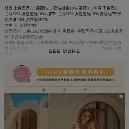
材質:上身表裡布: 尼龍82% 彈性纖維18% 罩杯:PU泡棉 下身表布:
尼龍82% 彈性纖維18% 裡布: 尼龍82% 彈性纖維18% 外著表布:聚
酯纖維93% 彈性纖維7%
內裡: 無 產地:中國
商品描述: 三件式成套泳裝/ 胸墊:兔耳朵+特殊塞杯/外罩上衣透膚設
計/ 下身兩側綁帶設計
※罩杯位置可依個人需求調整比基尼布面寬度。想展現歐美性感風
格可縮小；喜歡自然風格則可調整成基本三角杯形，可依喜好自由
SEE MORE
切換。
洗滌注意事項：
※ 首次洗滌時,深色/飽和色系 較易釋出多餘的固色劑, 屬於正常現
象。
※ 深色衣物建議在首次穿著前先下水清洗, 有助釋出多餘染劑，減少
掉色或移染, 可降低染色風險。
※ 深色與淺色衣物請分開洗滌，避免互相染色或產生移染現象。
※ 穿搭時請避免與淺色衣物、配件、飾品一同搭配使用，以防止因
摩擦或潮濕而導致染色。
※ 顏色請參考單品圖片較為接近，但因圖檔顏色會因個人電腦螢幕
設定差異略有不同，請以實際商品顏色為準。
MODEL資訊