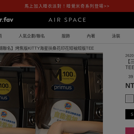
馬上加入睡衣派對！睡覺米奇系列登場>>
銷
人氣企劃/聯名
服飾
內著
泳裝
鷗聯名】烤焦版KITTY海星扶桑花印花短袖短版TEE
2620
【
TE
39
NT
S