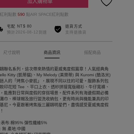
加入購物車
的紅利點數
590
點AIR SPACE紅利點數
宅配 NT$ 80
退貨方式
預計2026-08-12到達
支持退換貨
尺寸說明
商品資訊
搭配商品
鷗聯名系列，這次帶來熱情的夏威夷度假篇章！人氣經典角
ello Kitty (凱蒂貓)、My Melody (美樂蒂) 與 Kuromi (酷洛米)
迷人的「烤焦小麥肌」，展現不同以往的可愛。服飾系列包
款印花短 Tee 、平口上衣、透紗拼接寬版襯衫、牛仔寬褲、
，能應對日常與度假的穿搭場景。配件系列有海邊假期必備
灘巾、棒球帽及旅行盥洗收納包，更有時尚與機能兼具的印
基尼。今夏跟著烤焦版三麗鷗明星們，盡情感受夏威夷度假
！
:表布:棉95% 彈性纖維5%
: 無 產地:中國