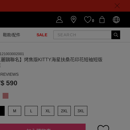
0
鞋款/配件
SALE
121003002001
三麗鷗聯名】烤焦版KITTY海星扶桑花印花短袖短版
E
 REVIEWS
$ 590
M
L
XL
2XL
3XL