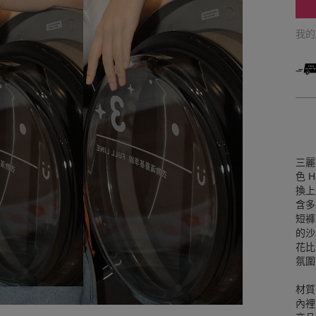
我
三麗
色 H
換上
含多
短褲
的沙
花比
氛圍
材質
內裡