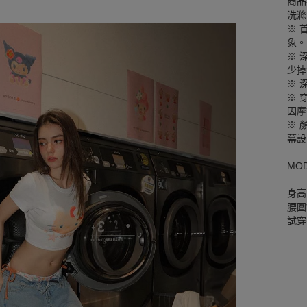
商品
洗滌
※ 
象。
※ 
少掉
※ 
※ 
因摩
※ 
幕設
MO
身高
腰圍W
試穿