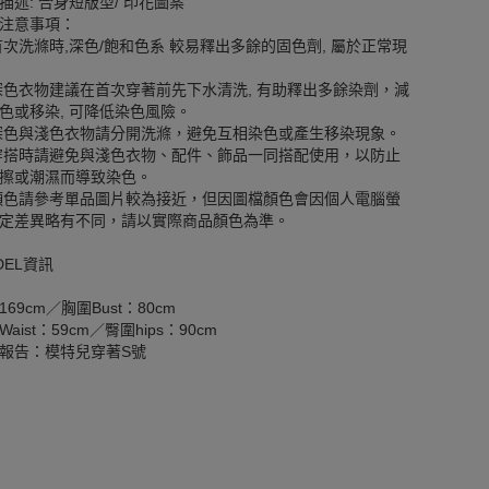
描述: 合身短版型/ 印花圖案
注意事項：
首次洗滌時,深色/飽和色系 較易釋出多餘的固色劑, 屬於正常現
深色衣物建議在首次穿著前先下水清洗, 有助釋出多餘染劑，減
色或移染, 可降低染色風險。
深色與淺色衣物請分開洗滌，避免互相染色或產生移染現象。
穿搭時請避免與淺色衣物、配件、飾品一同搭配使用，以防止
擦或潮濕而導致染色。
顏色請參考單品圖片較為接近，但因圖檔顏色會因個人電腦螢
定差異略有不同，請以實際商品顏色為準。
DEL資訊
169cm／胸圍Bust：80cm
aist：59cm／臀圍hips：90cm
報告：模特兒穿著S號