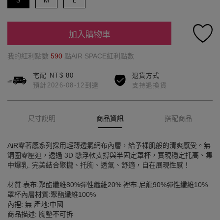
S
M
L
加入購物車
我的紅利點數
590
點AIR SPACE紅利點數
宅配 NT$ 80
退貨方式
預計2026-08-12到達
支持退換貨
尺寸說明
商品資訊
搭配商品
AiR零著感系列採用輕薄透氣網布內層，給予裸肌般的清爽感受。無
鋼圈零壓迫，透過 3D 懸浮軟支撐與半固定罩杯，實現穩定托高、集
中爆乳. 完美結合聚攏、托胸、透氣、舒適，自在展現性感！
材質:表布:聚酯纖維80%彈性纖維20% 裡布:尼龍90%彈性纖維10%
罩杯內層材質:聚酯纖維100%
內裡: 無 產地:中國
商品描述: 胸墊不可拆