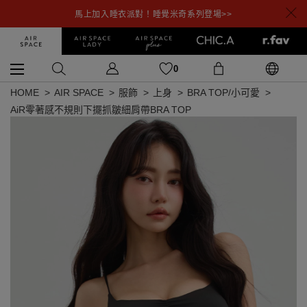
馬上加入睡衣派對！睡覺米奇系列登場>>
0
HOME
AIR SPACE
服飾
上身
BRA TOP/小可愛
AiR零著感不規則下擺抓皺細肩帶BRA TOP