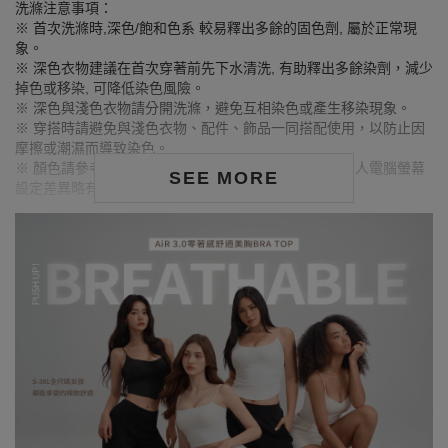
洗滌注意事項：
※ 首次洗滌時,深色/飽和色系 較易釋出多餘的固色劑, 屬於正常現
象。
※ 深色衣物建議在首次穿著前先下水清洗, 有助釋出多餘染劑，減少
掉色或移染, 可降低染色風險。
※ 深色與淺色衣物請分開洗滌，避免互相染色或產生移染現象。
※ 穿搭時請避免與淺色衣物、配件、飾品一同搭配使用，以防止因
摩擦或潮濕而導致染色。
※ 顏色請參考單品圖片較為接近，但因圖檔顏色會因個人電腦螢幕
SEE MORE
設定差異略有不同，請以實際商品顏色為準。
MODEL資訊
身高177cm／胸圍Bust：83cm
腰圍Waist：60cm／臀圍hips：89cm
試穿報告：模特兒穿著S號
身高164cm／胸圍Bust：73cm
腰圍Waist：59cm／臀圍hips：85cm
試穿報告：模特兒穿著S號