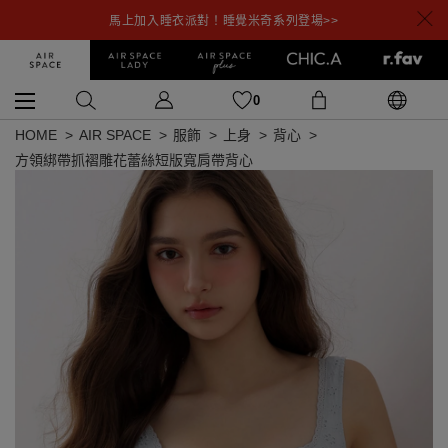
馬上加入睡衣派對！睡覺米奇系列登場>>
0
HOME
AIR SPACE
服飾
上身
背心
方領綁帶抓褶雕花蕾絲短版寬肩帶背心