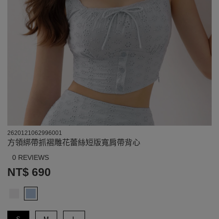
2620121062996001
方領綁帶抓褶雕花蕾絲短版寬肩帶背心
0 REVIEWS
NT$ 690