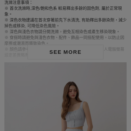
洗滌注意事項：
※ 首次洗滌時,深色/飽和色系 較易釋出多餘的固色劑, 屬於正常現
象。
※ 深色衣物建議在首次穿著前先下水清洗, 有助釋出多餘染劑，減少
掉色或移染, 可降低染色風險。
※ 深色與淺色衣物請分開洗滌，避免互相染色或產生移染現象。
※ 穿搭時請避免與淺色衣物、配件、飾品一同搭配使用，以防止因
摩擦或潮濕而導致染色。
※ 顏色請參考單品圖片較為接近，但因圖檔顏色會因個人電腦螢幕
SEE MORE
設定差異略有不同，請以實際商品顏色為準。
MODEL資訊
身高177cm／胸圍Bust：83cm
腰圍Waist：60cm／臀圍hips：89cm
試穿報告：模特兒穿著S號