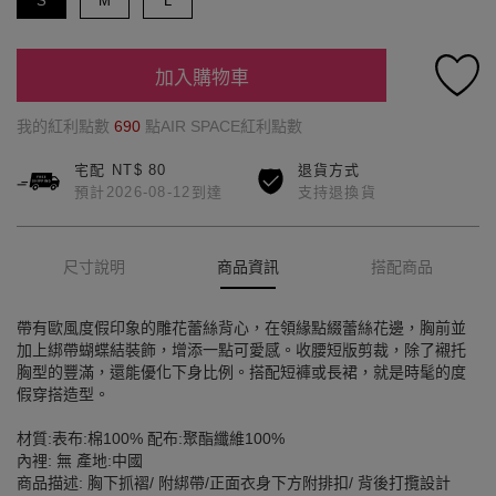
S
M
L
加入購物車
我的紅利點數
690
點AIR SPACE紅利點數
宅配 NT$ 80
退貨方式
預計2026-08-12到達
支持退換貨
尺寸說明
商品資訊
搭配商品
帶有歐風度假印象的雕花蕾絲背心，在領緣點綴蕾絲花邊，胸前並
加上綁帶蝴蝶結裝飾，增添一點可愛感。收腰短版剪裁，除了襯托
胸型的豐滿，還能優化下身比例。搭配短褲或長裙，就是時髦的度
假穿搭造型。
材質:表布:棉100% 配布:聚酯纖維100%
內裡: 無 產地:中國
商品描述: 胸下抓褶/ 附綁帶/正面衣身下方附排扣/ 背後打攬設計